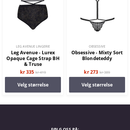
LEG AVENUE LINGERIE
OBSESSIVE
Leg Avenue - Lurex
Obsessive - Mixty Sort
Opaque Cage Strap BH
Blondeteddy
& Truse
kr 335
kr 273
kr 419
kr 389
Velg størrelse
Velg størrelse
FØLG OSS PÅ: