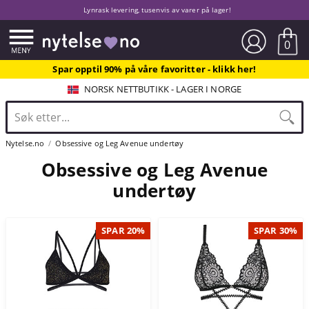
Lynrask levering, tusenvis av varer på lager!
0
Spar opptil 90% på våre favoritter - klikk her!
NORSK NETTBUTIKK - LAGER I NORGE
Nytelse.no
Obsessive og Leg Avenue undertøy
Obsessive og Leg Avenue
undertøy
SPAR 20%
SPAR 30%