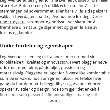
Leg Avenue er designet for alle kvinner, uansett form eller
størrelse. Enten du er på utkikk etter noe for å sette
stemningen på soverommet, eller bare vil føle deg ekstra
vakker i hverdagen, har Leg Avenue noe for deg. Deres
undertøysett
,
strømper
og
bodysuits
er skapt for å
fremheve din naturlige skjønnhet og gi en følelse av
luksus og komfort.
Unike fordeler og egenskaper
Leg Avenue skiller seg ut fra andre merker med sin
forpliktelse til kvalitet og innovasjon. Hvert plagg er nøye
utformet med fokus på detaljer, passform og
materialvalg. Plaggene er laget for å være like komfortable
som de er vakre, noe som gir en luksuriøs følelse hver
gang du har dem på. I tillegg tilbyr Leg Avenue et bredt
spekter av stiler og design, noe som gjør det enkelt å
finne noe som passer til din personlige smak og stil.
Les mer