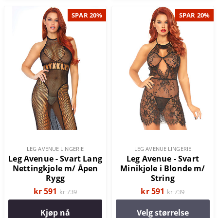
SPAR 20%
SPAR 20%
LEG AVENUE LINGERIE
LEG AVENUE LINGERIE
Leg Avenue - Svart Lang
Leg Avenue - Svart
Nettingkjole m/ Åpen
Minikjole i Blonde m/
Rygg
String
kr 591
kr 591
kr 739
kr 739
Kjøp nå
Velg størrelse