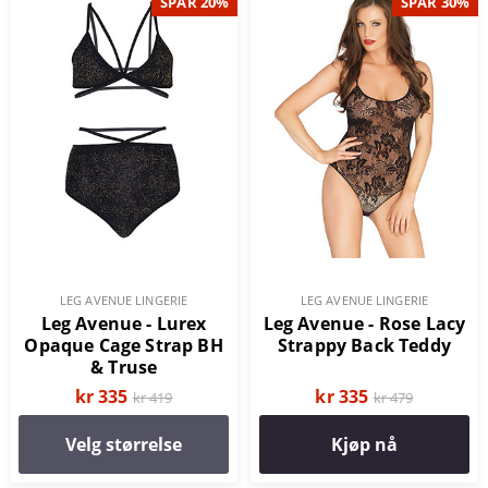
SPAR 20%
SPAR 30%
LEG AVENUE LINGERIE
LEG AVENUE LINGERIE
Leg Avenue - Lurex
Leg Avenue - Rose Lacy
Opaque Cage Strap BH
Strappy Back Teddy
& Truse
kr 335
kr 335
kr 419
kr 479
Velg størrelse
Kjøp nå