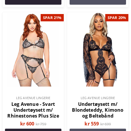
SPAR 21%
SPAR 20%
LEG AVENUE LINGERIE
LEG AVENUE LINGERIE
Leg Avenue - Svart
Undertøysett m/
Undertøysett m/
Blondeteddy, Kimono
Rhinestones Plus Size
og Beltebånd
kr 600
kr 559
kr 759
kr 699