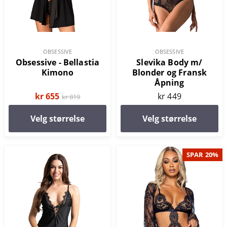
OBSESSIVE
OBSESSIVE
Obsessive - Bellastia
Slevika Body m/
Kimono
Blonder og Fransk
Åpning
kr 655
kr 449
kr 819
Velg størrelse
Velg størrelse
SPAR 20%