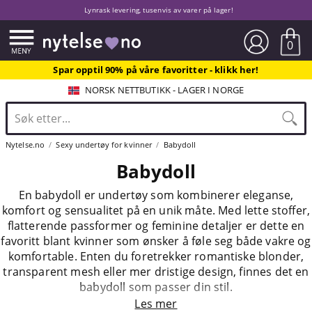
Lynrask levering, tusenvis av varer på lager!
0
Spar opptil 90% på våre favoritter - klikk her!
NORSK NETTBUTIKK - LAGER I NORGE
Nytelse.no
Sexy undertøy for kvinner
Babydoll
Babydoll
En babydoll er undertøy som kombinerer eleganse,
komfort og sensualitet på en unik måte. Med lette stoffer,
flatterende passformer og feminine detaljer er dette en
favoritt blant kvinner som ønsker å føle seg både vakre og
komfortable. Enten du foretrekker romantiske blonder,
transparent mesh eller mer dristige design, finnes det en
babydoll som passer din stil.
Les mer