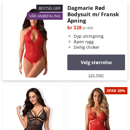
Dagmarie Rød
BESTSELGER
Bodysuit m/ Fransk
VÅR ANBEFALING
Åpning
kr 328
kr 409
Dyp utringning
Åpen rygg
Deilig choker
Velg størrelse
Les mer
SPAR 20%