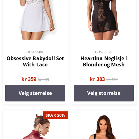
OBSESSIVE
OBSESSIVE
Obsessive Babydoll Set
Heartina Neglisje i
With Lace
Blonder og Mesh
kr 359
kr 383
kr 449
kr 479
Velg størrelse
Velg størrelse
SPAR 20%