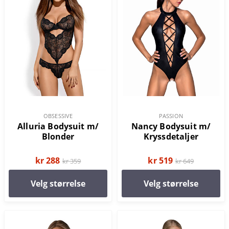
OBSESSIVE
PASSION
Alluria Bodysuit m/
Nancy Bodysuit m/
Blonder
Kryssdetaljer
kr 288
kr 519
kr 359
kr 649
Velg størrelse
Velg størrelse