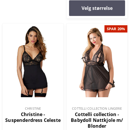
Velg størrelse
SPAR 20%
CHRISTINE
COTTELLI COLLECTION LINGERIE
Christine -
Cottelli collection -
Suspenderdress Celeste
Babydoll Nattkjole m/
Blonder