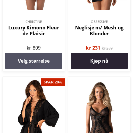
CHRISTINE
OBSESSIVE
Luxury Kimono Fleur
Neglisje m/ Mesh og
de Plaisir
Blonder
kr 809
kr 231
kr 289
Velg størrelse
Kjøp nå
SPAR 20%