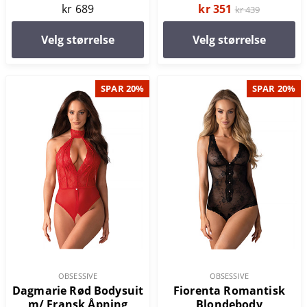
kr 689
kr 351
kr 439
Velg størrelse
Velg størrelse
SPAR 20%
SPAR 20%
OBSESSIVE
OBSESSIVE
Dagmarie Rød Bodysuit
Fiorenta Romantisk
m/ Fransk Åpning
Blondebody