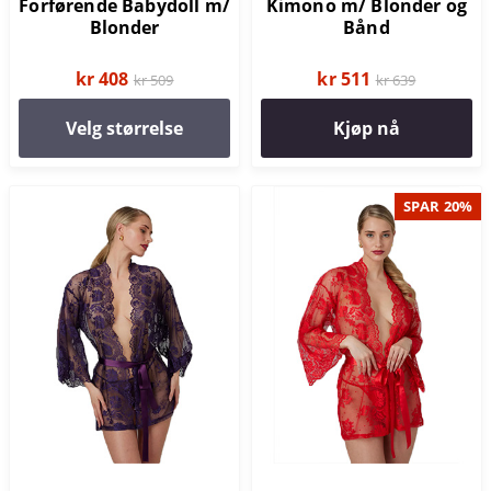
Forførende Babydoll m/
Kimono m/ Blonder og
Blonder
Bånd
kr 408
kr 511
kr 509
kr 639
Velg størrelse
Kjøp nå
SPAR 20%