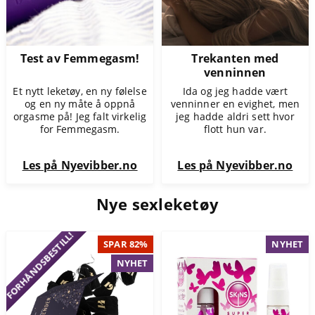
Test av Femmegasm!
Trekanten med
venninnen
Et nytt leketøy, en ny følelse
Ida og jeg hadde vært
og en ny måte å oppnå
venninner en evighet, men
orgasme på! Jeg falt virkelig
jeg hadde aldri sett hvor
for Femmegasm.
flott hun var.
Les på Nyevibber.no
Les på Nyevibber.no
Nye sexleketøy
FORHÅNDSBESTILL!
SPAR 82%
NYHET
NYHET