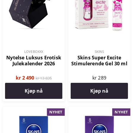
LOVEBOXXX
SKINS
Nytelse Luksus Erotisk
Skins Super Excite
Julekalender 2026
Stimulerende Gel 30 ml
kr 2 490
kr 289
kr 13 835
Kjøp nå
Kjøp nå
NYHET
NYHET