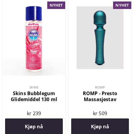
NYHET
NYHET
SKINS
ROMP
Skins Bubblegum
ROMP - Presto
Glidemiddel 130 ml
Massasjestav
kr 239
kr 509
Kjøp nå
Kjøp nå