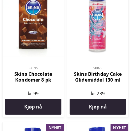
SKINS
SKINS
Skins Chocolate
Skins Birthday Cake
Kondomer 8 pk
Glidemiddel 130 ml
kr 99
kr 239
Kjøp nå
Kjøp nå
NYHET
NYHET