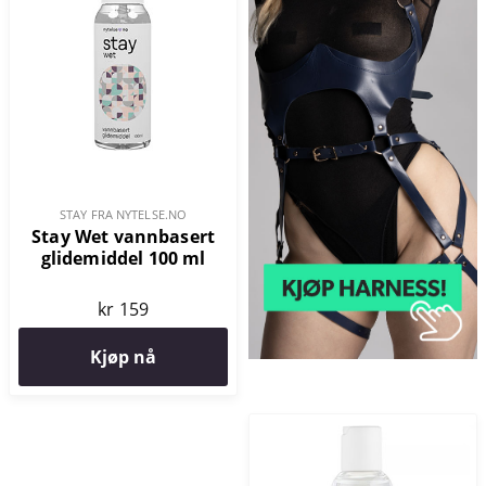
STAY FRA NYTELSE.NO
Stay Wet vannbasert
glidemiddel 100 ml
kr 159
Kjøp nå