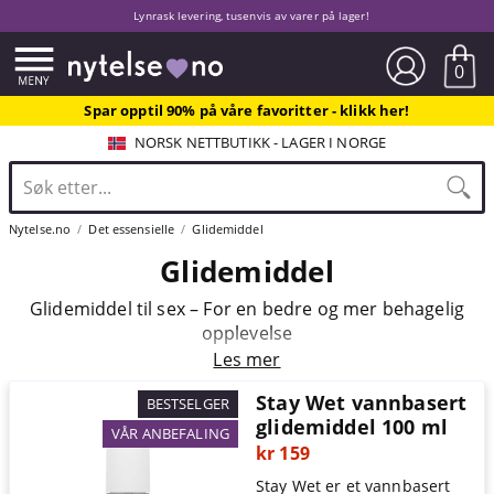
Lynrask levering, tusenvis av varer på lager!
0
Spar opptil 90% på våre favoritter - klikk her!
NORSK NETTBUTIKK - LAGER I NORGE
Nytelse.no
Det essensielle
Glidemiddel
Glidemiddel
Glidemiddel til sex – For en bedre og mer behagelig
opplevelse
Les mer
Stay Wet vannbasert
BESTSELGER
glidemiddel 100 ml
VÅR ANBEFALING
kr 159
Stay Wet er et vannbasert