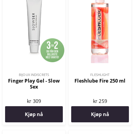
BIJOUX INDISCRETS
FLESHLIGHT
Finger Play Gel - Slow
Fleshlube Fire 250 ml
Sex
kr 309
kr 259
Kjøp nå
Kjøp nå