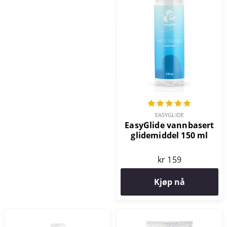
EASYGLIDE
EasyGlide vannbasert
glidemiddel 150 ml
kr 159
Kjøp nå