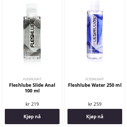
FLESHLIGHT
FLESHLIGHT
Fleshlube Slide Anal
Fleshlube Water 250 ml
100 ml
kr 219
kr 259
Kjøp nå
Kjøp nå