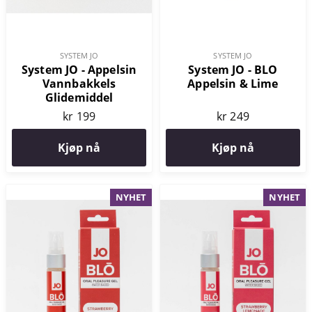
SYSTEM JO
SYSTEM JO
System JO - Appelsin
System JO - BLO
Vannbakkels
Appelsin & Lime
Glidemiddel
kr 199
kr 249
Kjøp nå
Kjøp nå
NYHET
NYHET