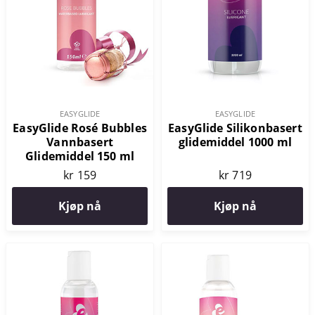
EASYGLIDE
EASYGLIDE
EasyGlide Rosé Bubbles
EasyGlide Silikonbasert
Vannbasert
glidemiddel 1000 ml
Glidemiddel 150 ml
kr 159
kr 719
Kjøp nå
Kjøp nå