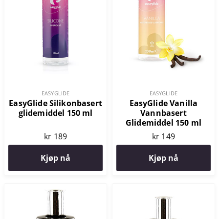
EASYGLIDE
EASYGLIDE
EasyGlide Silikonbasert
EasyGlide Vanilla
glidemiddel 150 ml
Vannbasert
Glidemiddel 150 ml
kr 189
kr 149
Kjøp nå
Kjøp nå