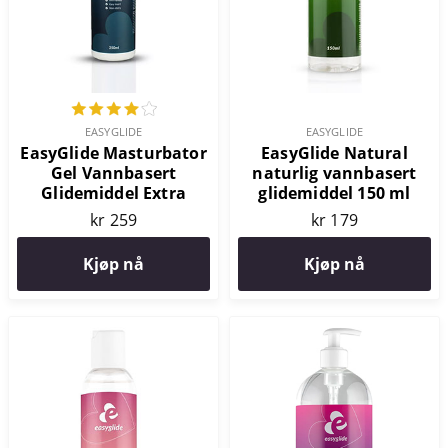
EASYGLIDE
EASYGLIDE
EasyGlide Masturbator
EasyGlide Natural
Gel Vannbasert
naturlig vannbasert
Glidemiddel Extra
glidemiddel 150 ml
Smooth 250 ml
kr 259
kr 179
Kjøp nå
Kjøp nå