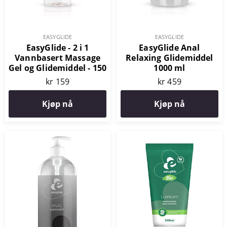
EASYGLIDE
EASYGLIDE
EasyGlide - 2 i 1
EasyGlide Anal
Vannbasert Massage
Relaxing Glidemiddel
Gel og Glidemiddel - 150
1000 ml
ml
kr 159
kr 459
Kjøp nå
Kjøp nå