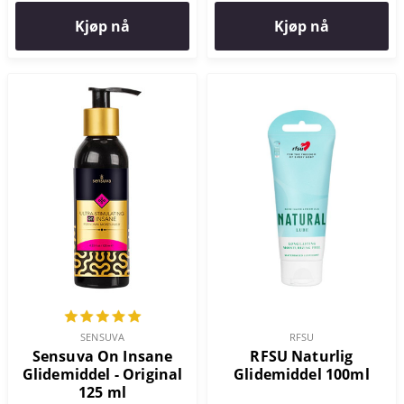
Kjøp nå
Kjøp nå
RFSU
SENSUVA
RFSU Naturlig
Sensuva On Insane
Glidemiddel 100ml
Glidemiddel - Original
125 ml