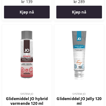
kr 139
kr 289
Kjøp nå
Kjøp nå
SYSTEM JO
SYSTEM JO
Glidemiddel JO hybrid
Glidemiddel JO Jelly 120
varmende 120 ml
ml