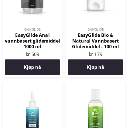
EASYGLIDE
EASYGLIDE
EasyGlide Anal
EasyGlide Bio &
vannbasert glidemiddel
Natural Vannbasert
1000 ml
Glidemiddel - 100 ml
kr 509
kr 179
Kjøp nå
Kjøp nå