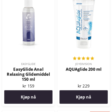
EASYGLIDE
JOYDIVISION
EasyGlide Anal
AQUAglide 200 ml
Relaxing Glidemiddel
150 ml
kr 159
kr 229
Kjøp nå
Kjøp nå