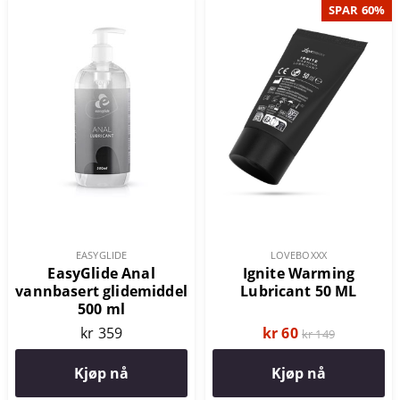
SPAR 60%
LOVEBOXXX
EASYGLIDE
Ignite Warming
EasyGlide Anal
Lubricant 50 ML
vannbasert glidemiddel
500 ml
kr 60
kr 359
kr 149
Kjøp nå
Kjøp nå