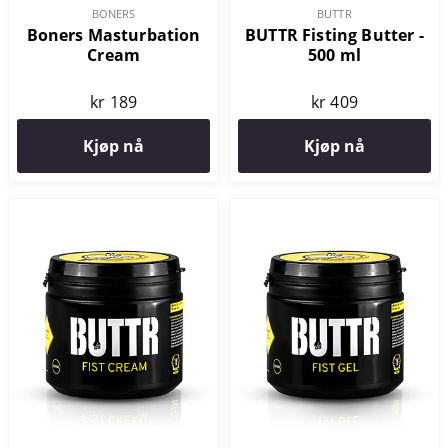
BONERS
BUTTR
Boners Masturbation
BUTTR Fisting Butter -
Cream
500 ml
kr 189
kr 409
Kjøp nå
Kjøp nå