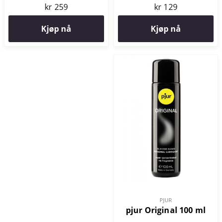
kr 129
kr 259
Kjøp nå
Kjøp nå
PJUR
pjur Original 100 ml