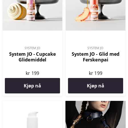
SYSTEM JO
SYSTEM JO
System JO - Cupcake
System JO - Glid med
Glidemiddel
Ferskenpai
kr 199
kr 199
Kjøp nå
Kjøp nå