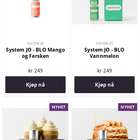
SYSTEM JO
SYSTEM JO
System JO - BLO Mango
System JO - BLO
og Fersken
Vannmelon
kr 249
kr 249
Kjøp nå
Kjøp nå
NYHET
NYHET