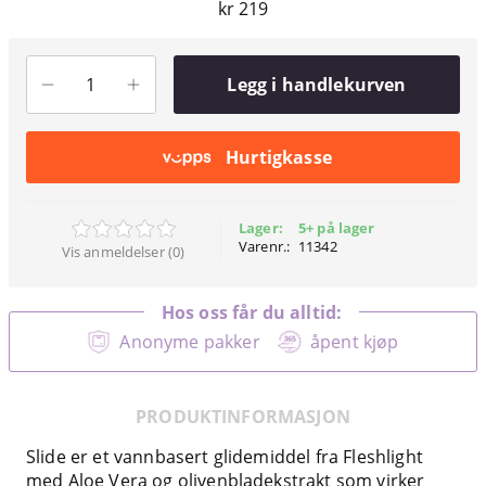
kr 219
Legg i handlekurven
Hurtigkasse
Lager:
5+ på lager
Varenr.:
11342
Vis anmeldelser (0)
Hos oss får du alltid:
Anonyme pakker
åpent kjøp
PRODUKTINFORMASJON
Slide er et vannbasert glidemiddel fra Fleshlight
med Aloe Vera og olivenbladekstrakt som virker