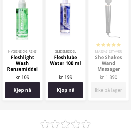
HYGIENE OG RENS
GLIDEMIDDEL
MASSASJESTAVER
Fleshlight
Fleshlube
She Shakes
Wash
Water 100 ml
Wand
Rensemiddel
Massager
kr 109
kr 199
kr 1 890
Kjøp nå
Kjøp nå
Ikke på lager