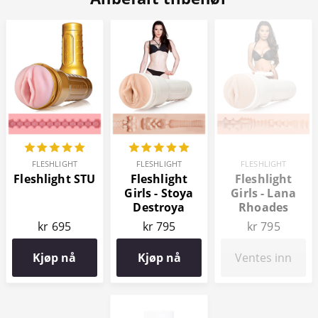
FLESHLIGHT
FLESHLIGHT
FLESHLIGHT
Fleshlight STU
Fleshlight
Fleshlight
Girls - Stoya
Girls - Lana
Destroya
Rhoades
Signature
Destiny
kr 695
kr 795
kr 795
Collection
Signature
Collection
Kjøp nå
Kjøp nå
Ventes inn