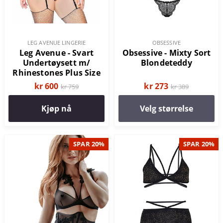
LEG AVENUE LINGERIE
OBSESSIVE
Leg Avenue - Svart
Obsessive - Mixty Sort
Undertøysett m/
Blondeteddy
Rhinestones Plus Size
kr 600
kr 273
kr 759
kr 389
Kjøp nå
Velg størrelse
SPAR 20%
SPAR 20%