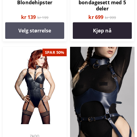
Blondehipster
bondagesett med 5
deler
kr 139
kr 699
kr 199
kr 999
Velg størrelse
Kjøp nå
SPAR 50%
ZADO