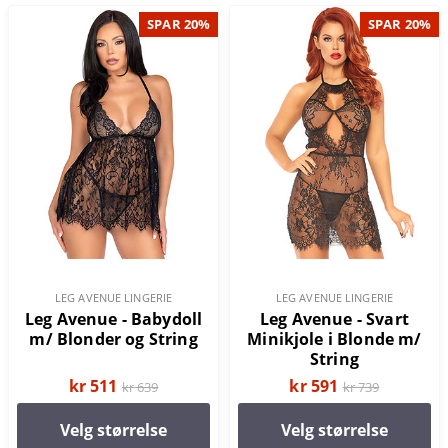
SPAR 20%
SPAR 20%
LEG AVENUE LINGERIE
LEG AVENUE LINGERIE
Leg Avenue - Babydoll
Leg Avenue - Svart
m/ Blonder og String
Minikjole i Blonde m/
String
kr 511
kr 591
kr 639
kr 739
Velg størrelse
Velg størrelse