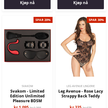
Kjøp nå
Kjøp nå
SPAR 20%
SPAR 30%
SVAKOM
LEG AVENUE LINGERIE
Svakom - Limited
Leg Avenue - Rose Lacy
Edition Unlimited
Strappy Back Teddy
Pleasure BDSM
Gaveeske
kr 1 095
kr 335
kr 1 369
kr 479