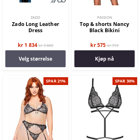
ZADO
PASSION
Zado Long Leather
Top & shorts Nancy
Dress
Black Bikini
kr 1 834
kr 575
kr 3 669
kr 719
Velg størrelse
Kjøp nå
SPAR 21%
SPAR 30%