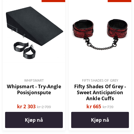
WHIPSMART
FIFTY SHADES OF GREY
Whipsmart - Try-Angle
Fifty Shades Of Grey -
Posisjonspute
Sweet Anticipation
Ankle Cuffs
kr 2 303
kr 665
kr 2 709
kr 739
Kjøp nå
Kjøp nå