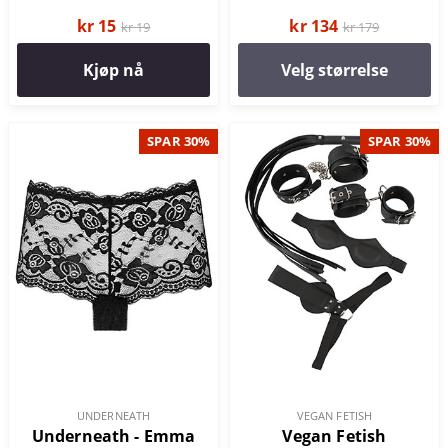
kr 15
kr 134
kr 19
kr 179
Kjøp nå
Velg størrelse
SPAR 30%
SPAR 30%
UNDERNEATH
VEGAN FETISH
Underneath - Emma
Vegan Fetish