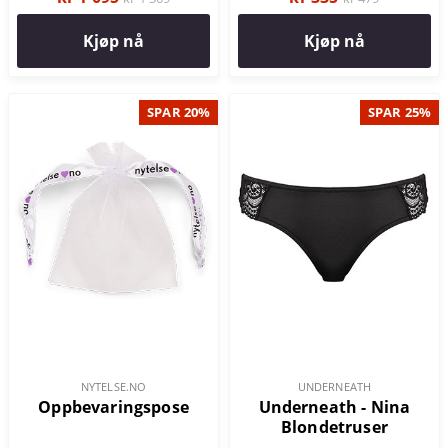
Kjøp nå
Kjøp nå
SPAR 20%
SPAR 25%
NYTELSE.NO
UNDERNEATH
Oppbevaringspose
Underneath - Nina
Blondetruser