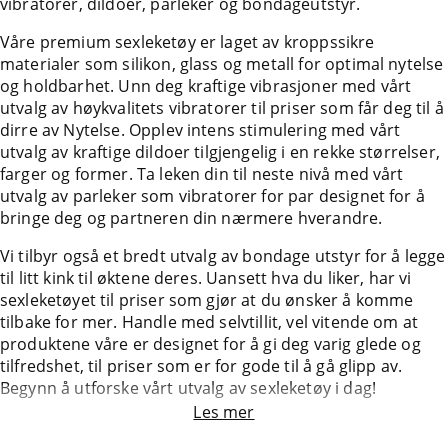
vibratorer, dildoer, parleker og bondageutstyr.
Våre premium sexleketøy er laget av kroppssikre
materialer som silikon, glass og metall for optimal nytelse
og holdbarhet. Unn deg kraftige vibrasjoner med vårt
utvalg av høykvalitets vibratorer til priser som får deg til å
dirre av Nytelse. Opplev intens stimulering med vårt
utvalg av kraftige dildoer tilgjengelig i en rekke størrelser,
farger og former. Ta leken din til neste nivå med vårt
utvalg av parleker som vibratorer for par designet for å
bringe deg og partneren din nærmere hverandre.
Vi tilbyr også et bredt utvalg av bondage utstyr for å legge
til litt kink til øktene deres. Uansett hva du liker, har vi
sexleketøyet til priser som gjør at du ønsker å komme
tilbake for mer. Handle med selvtillit, vel vitende om at
produktene våre er designet for å gi deg varig glede og
tilfredshet, til priser som er for gode til å gå glipp av.
Begynn å utforske vårt utvalg av sexleketøy i dag!
Les mer