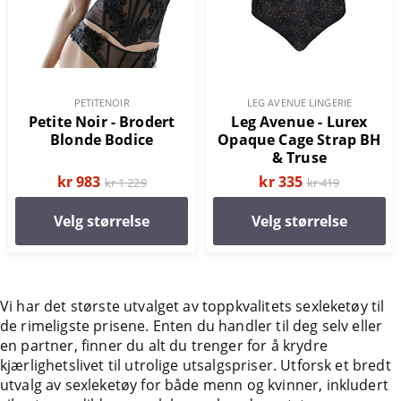
PETITENOIR
LEG AVENUE LINGERIE
Petite Noir - Brodert
Leg Avenue - Lurex
Blonde Bodice
Opaque Cage Strap BH
& Truse
kr 983
kr 335
kr 1 229
kr 419
Velg størrelse
Velg størrelse
Vi har det største utvalget av toppkvalitets sexleketøy til
de rimeligste prisene. Enten du handler til deg selv eller
en partner, finner du alt du trenger for å krydre
kjærlighetslivet til utrolige utsalgspriser. Utforsk et bredt
utvalg av sexleketøy for både menn og kvinner, inkludert