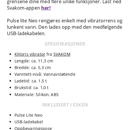
grensene dine med flere unike funksjoner. Last ned
Svakom-appen
her!
Pulse lite Neo rengjøres enkelt med vibratorrens og
lunkent vann. Den lades opp med den medfølgende
USB-ladekabelen.
SPESIFIKASJONER
Klitoris vibrator
fra
SVAKOM
Lengde: ca. 11,3 cm
Bredde: ca. 5,3 cm
Vanntett-nivå: Vannavstøtende
Ladetid: ca. 1,5 t
Brukstid: ca. 1,0 t
Materiale: Silikon, ABS
INKLUDERT I ESKEN
Pulse Lite Neo
USB-ladekabel
Oppbevaringspose