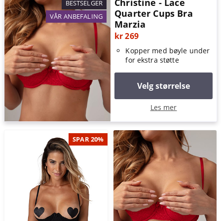
Christine - Lace
BESTSELGER
Quarter Cups Bra
VÅR ANBEFALING
Marzia
kr 269
Kopper med bøyle under
for ekstra støtte
Velg størrelse
Les mer
SPAR 20%