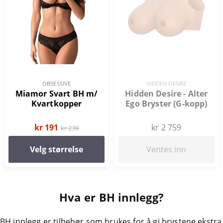
OBSESSIVE
HIDDEN DESIRE
Miamor Svart BH m/
Hidden Desire - Alter
Kvartkopper
Ego Bryster (G-kopp)
kr 191
kr 2 759
kr 239
Velg størrelse
Ventes inn
Hva er BH innlegg?
BH innlegg er tilbehør som brukes for å gi brystene ekstra