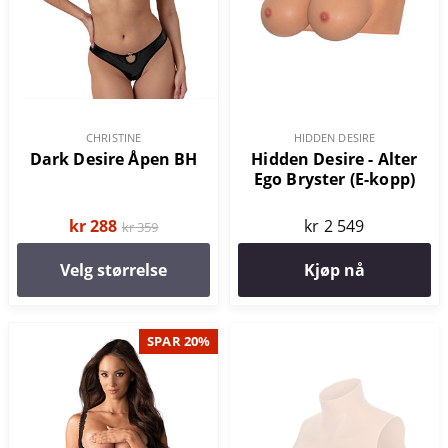
CHRISTINE
HIDDEN DESIRE
Dark Desire Åpen BH
Hidden Desire - Alter
Ego Bryster (E-kopp)
kr 288
kr 2 549
kr 359
Velg størrelse
Kjøp nå
SPAR 20%