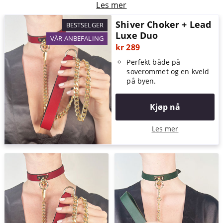
Les mer
Shiver Choker + Lead
BESTSELGER
Luxe Duo
VÅR ANBEFALING
kr 289
Perfekt både på
soverommet og en kveld
på byen.
Kjøp nå
Les mer