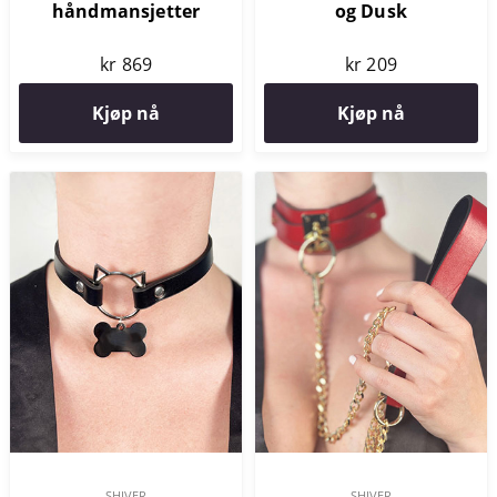
håndmansjetter
og Dusk
kr 869
kr 209
Kjøp nå
Kjøp nå
SHIVER
SHIVER