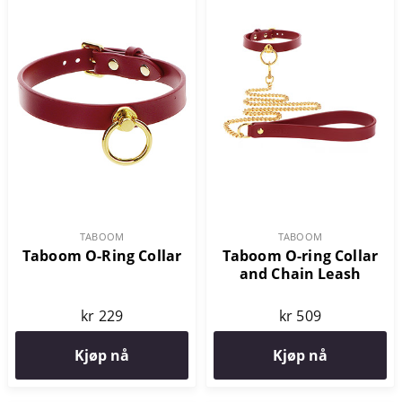
TABOOM
TABOOM
Taboom O-Ring Collar
Taboom O-ring Collar
and Chain Leash
kr 229
kr 509
Kjøp nå
Kjøp nå