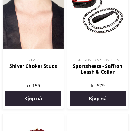
SHIVER
SAFFRON BY SPORTSHEETS
Shiver Choker Studs
Sportsheets - Saffron
Leash & Collar
kr 159
kr 679
Kjøp nå
Kjøp nå