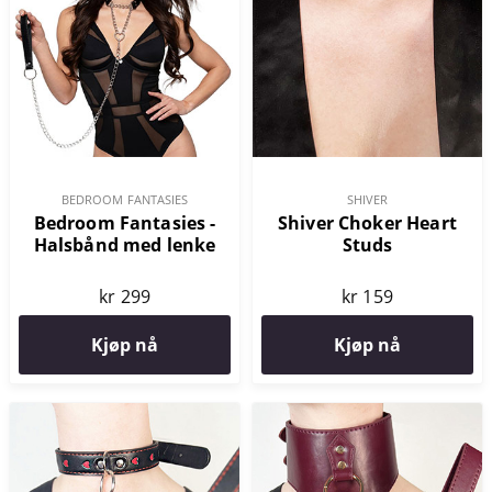
BEDROOM FANTASIES
SHIVER
Bedroom Fantasies -
Shiver Choker Heart
Halsbånd med lenke
Studs
kr 299
kr 159
Kjøp nå
Kjøp nå