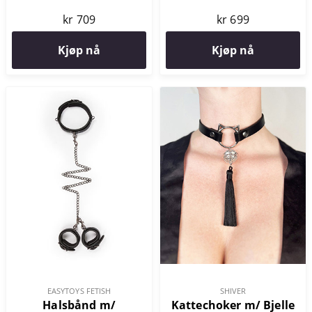
kr 709
kr 699
Kjøp nå
Kjøp nå
EASYTOYS FETISH
SHIVER
Halsbånd m/
Kattechoker m/ Bjelle