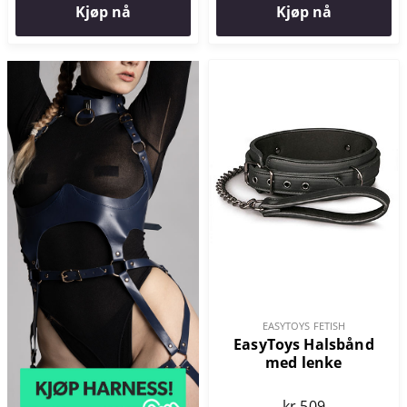
Kjøp nå
Kjøp nå
EASYTOYS FETISH
EasyToys Halsbånd
med lenke
kr 509