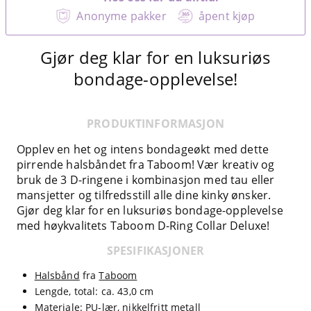
Anonyme pakker
åpent kjøp
Gjør deg klar for en luksuriøs
bondage-opplevelse!
PRODUKTINFORMASJON
Opplev en het og intens bondageøkt med dette
pirrende halsbåndet fra Taboom! Vær kreativ og
bruk de 3 D-ringene i kombinasjon med tau eller
mansjetter og tilfredsstill alle dine kinky ønsker.
Gjør deg klar for en luksuriøs bondage-opplevelse
med høykvalitets Taboom D-Ring Collar Deluxe!
SPESIFIKASJONER
Halsbånd
fra
Taboom
Lengde, total: ca. 43,0 cm
Materiale: PU-lær, nikkelfritt metall