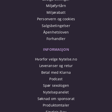
Miljøfyrtårn
Miljørabatt
Personvern og cookies
Salgsbetingelser
Åpenhetsloven
Forhandler
INFORMASJON
Hvorfor velge Nytelse.no
Leveranser og retur
Betal med Klarna
Podcast
Spør sexologen
Nytelsepanelet
Søknad om sponsorat
Produktomtaler
Single's Day