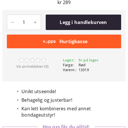
kr 289
Legg i handlekurven
Hurtigkasse
Lager:
5+ på lager
Farge:
Rød
Vis anmeldelser (0)
Varenr.:
13319
Unikt utseende!
Behagelig og justerbar!
Kan lett kombineres med annet
bondageutstyr!
Hos oss får du alltid: