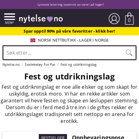
Lynrask levering, tusenvis av varer på lager!
0
Spar opptil 90% på våre favoritter - klikk her!
NORSK NETTBUTIKK - LAGER I NORGE
Nytelse.no
Sexleketøy For Par
Fest og utdrikningslag
Fest og utdrikningslag
Fest og utdrikningslag er noe alle elsker og som skapt for
uskyldig, erotisk moro. Vi har en rekke artikler som
garantert vil heve festen og skape en løsluppen stemning.
Dersom du er i ferd med å tre inn i de giftes rekker er
utdrikkingslaget tradisjonelt sett nettopp en arena for
erotikk.
Oppbevaringspose
BESTSELGER