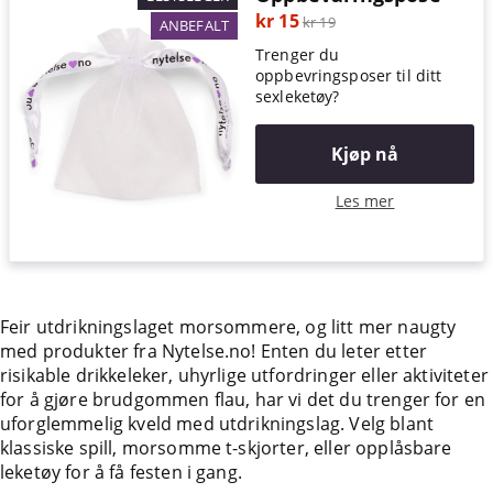
kr 15
kr 19
ANBEFALT
Trenger du
oppbevringsposer til ditt
sexleketøy?
Kjøp nå
Les mer
Feir utdrikningslaget morsommere, og litt mer naugty
med produkter fra Nytelse.no! Enten du leter etter
risikable drikkeleker, uhyrlige utfordringer eller aktiviteter
for å gjøre brudgommen flau, har vi det du trenger for en
uforglemmelig kveld med utdrikningslag. Velg blant
klassiske spill, morsomme t-skjorter, eller opplåsbare
leketøy for å få festen i gang.