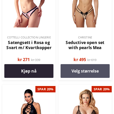
COTTELLI COLLECTION LINGERIE
CHRISTINE
Satengsett i Rosa og
Seductive open set
Svart m/ Kvartkopper
with pearls Mea
kr 271
kr 495
kr 339
kr 619
Kjøp nå
Velg størrelse
SPAR 20%
SPAR 20%