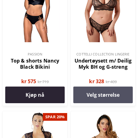
PASSION
COTTELLI COLLECTION LINGERIE
Top & shorts Nancy
Undertøysett m/ Deilig
Black Bikini
Myk BH og G-streng
kr 575
kr 328
kr 719
kr 409
Kjøp nå
Velg størrelse
SPAR 20%