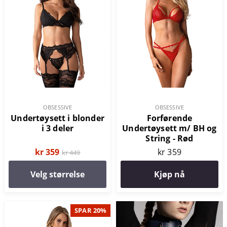
OBSESSIVE
OBSESSIVE
Undertøysett i blonder
Forførende
i 3 deler
Undertøysett m/ BH og
String - Rød
kr 359
kr 359
kr 449
Velg størrelse
Kjøp nå
SPAR 20%