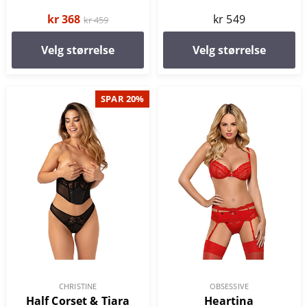
kr 368
kr 549
kr 459
Velg størrelse
Velg størrelse
SPAR 20%
CHRISTINE
OBSESSIVE
Half Corset & Tiara
Heartina