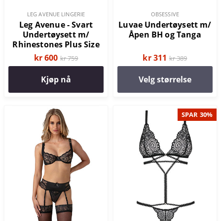
LEG AVENUE LINGERIE
OBSESSIVE
Leg Avenue - Svart
Luvae Undertøysett m/
Undertøysett m/
Åpen BH og Tanga
Rhinestones Plus Size
kr 600
kr 311
kr 759
kr 389
Kjøp nå
Velg størrelse
SPAR 30%