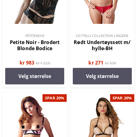
PETITENOIR
COTTELLI COLLECTION LINGERIE
Petite Noir - Brodert
Rødt Undertøyssett m/
Blonde Bodice
hylle-BH
kr 983
kr 271
kr 1 229
kr 339
Velg størrelse
Velg størrelse
SPAR 20%
SPAR 20%