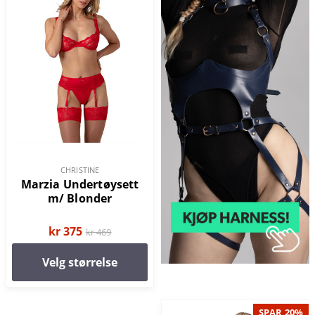
CHRISTINE
Marzia Undertøysett
m/ Blonder
kr 375
kr 469
Velg størrelse
SPAR 20%