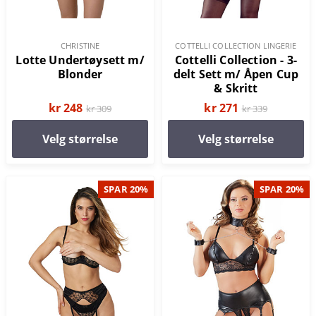
CHRISTINE
COTTELLI COLLECTION LINGERIE
Lotte Undertøysett m/
Cottelli Collection - 3-
Blonder
delt Sett m/ Åpen Cup
& Skritt
kr 248
kr 271
kr 309
kr 339
Velg størrelse
Velg størrelse
SPAR 20%
SPAR 20%