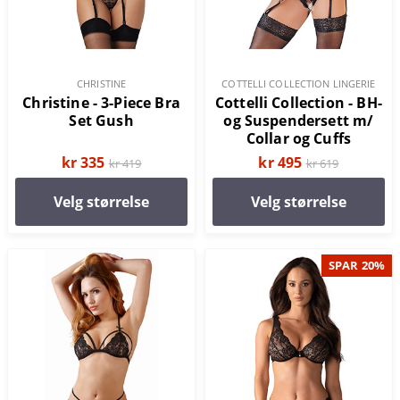
CHRISTINE
COTTELLI COLLECTION LINGERIE
Christine - 3-Piece Bra
Cottelli Collection - BH-
Set Gush
og Suspendersett m/
Collar og Cuffs
kr 335
kr 495
kr 419
kr 619
Velg størrelse
Velg størrelse
SPAR 20%