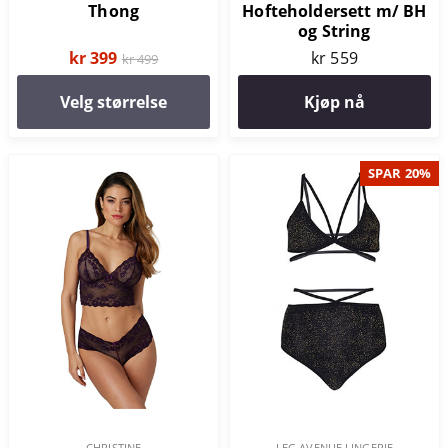
Thong
Hofteholdersett m/ BH
og String
kr 399
kr 559
kr 499
Velg størrelse
Kjøp nå
SPAR 20%
CHRISTINE
LEG AVENUE LINGERIE