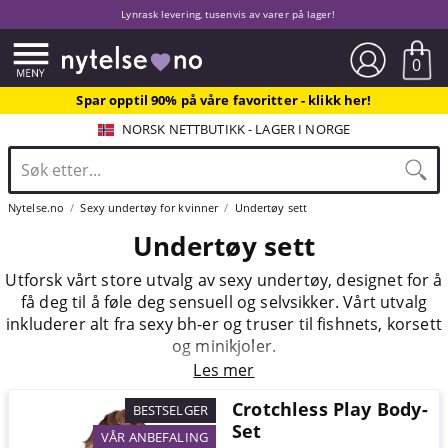
Lynrask levering, tusenvis av varer på lager!
0
Spar opptil 90% på våre favoritter - klikk her!
NORSK NETTBUTIKK - LAGER I NORGE
Nytelse.no
Sexy undertøy for kvinner
Undertøy sett
Undertøy sett
Utforsk vårt store utvalg av sexy undertøy, designet for å
få deg til å føle deg sensuell og selvsikker. Vårt utvalg
inkluderer alt fra sexy bh-er og truser til fishnets, korsett
og minikjoler.
Les mer
Crotchless Play Body-
BESTSELGER
Set
VÅR ANBEFALING