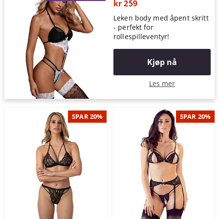
kr 259
Leken body med åpent skritt
- perfekt for
rollespilleventyr!
Kjøp nå
Les mer
SPAR 20%
SPAR 20%