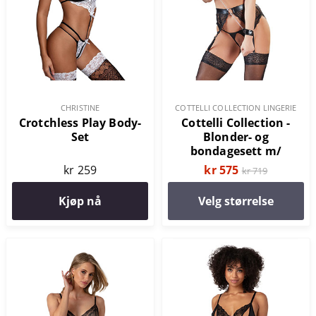
CHRISTINE
COTTELLI COLLECTION LINGERIE
Crotchless Play Body-
Cottelli Collection -
Set
Blonder- og
bondagesett m/
Avtagbare Cuffs
kr 259
kr 575
kr 719
Kjøp nå
Velg størrelse