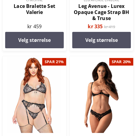
Lace Bralette Set
Leg Avenue - Lurex
Valerie
Opaque Cage Strap BH
& Truse
kr 459
kr 335
kr 419
Velg størrelse
Velg størrelse
SPAR 21%
SPAR 20%