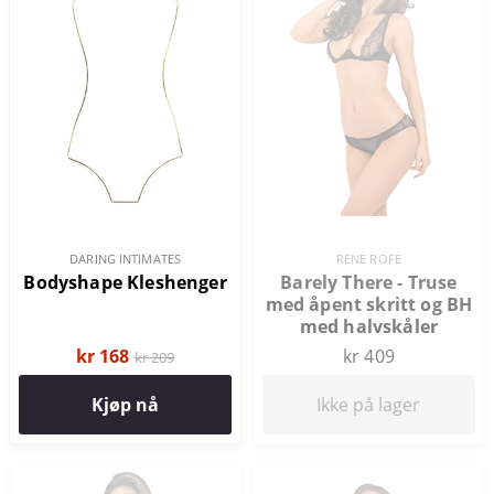
DARING INTIMATES
RENE ROFE
Bodyshape Kleshenger
Barely There - Truse
med åpent skritt og BH
med halvskåler
kr 168
kr 409
kr 209
Kjøp nå
Ikke på lager