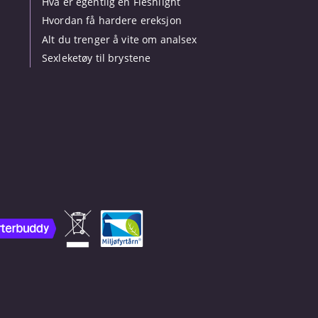
Hva er egentlig en Fleshlight
Hvordan få hardere ereksjon
Alt du trenger å vite om analsex
Sexleketøy til brystene
.