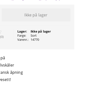
Ikke på lager
Lager:
Ikke på lager
Farge:
Sort
(0)
Varenr.:
14770
 på
lvskåler
ransk åpning
esett!