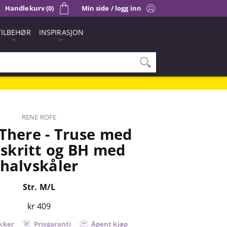
Handlekurv (0)
Min side / logg inn
TILBEHØR
INSPIRASJON
RENE ROFE
 There - Truse med
skritt og BH med
halvskåler
Str. M/L
kr 409
kker
Prisgaranti
Åpent kjøp