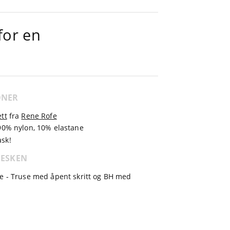
for en
ONER
tt
fra
Rene Rofe
90% nylon, 10% elastane
sk!
 ESKEN
e - Truse med åpent skritt og BH med