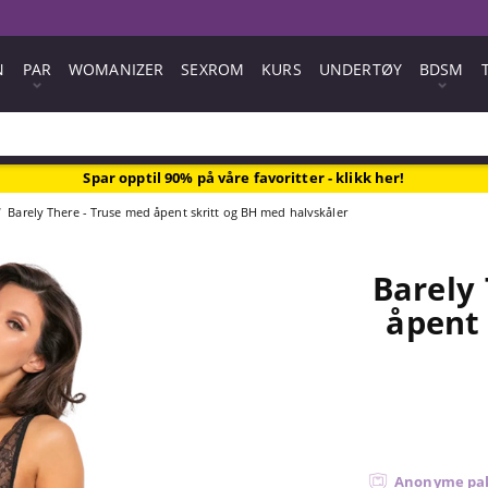
N
PAR
WOMANIZER
SEXROM
KURS
UNDERTØY
BDSM
Spar opptil 90% på våre favoritter - klikk her!
Barely There - Truse med åpent skritt og BH med halvskåler
Barely
åpent 
Anonyme pa