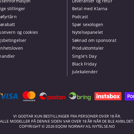
sseinformasjon
Leveranser og retur
ige stillinger
Betal med Klarna
jøfyrtårn
Podcast
jørabatt
Spør sexologen
sonvern og cookies
Nytelsepanelet
gsbetingelser
Søknad om sponsorat
nhetsloven
Produktomtaler
handler
Single's Day
Black Friday
Julekalender
VI GODTAR KUN BESTILLINGER FRA PERSONER OVER 18 ÅR.
ALLE MODELLER PÅ DENNE SIDEN VAR OVER 18 ÅR NÅR DE BLE AVBILDET
COPYRIGHT © 2026 EQOM NORWAY AS, NYTELSE.NO