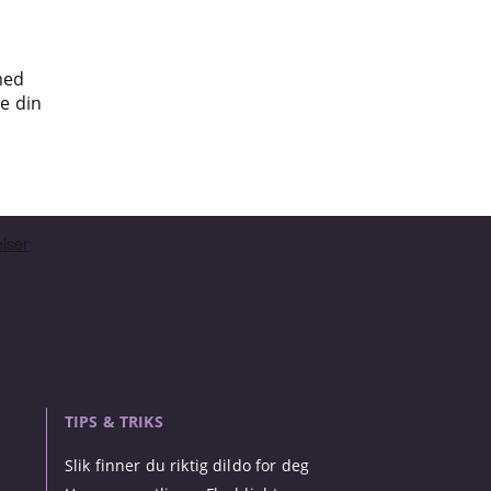
med
re din
TIPS & TRIKS
Slik finner du riktig dildo for deg