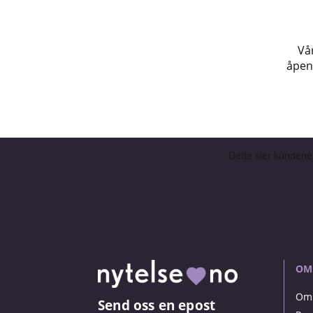
Vå
åpent
OM
Om 
Send oss en epost