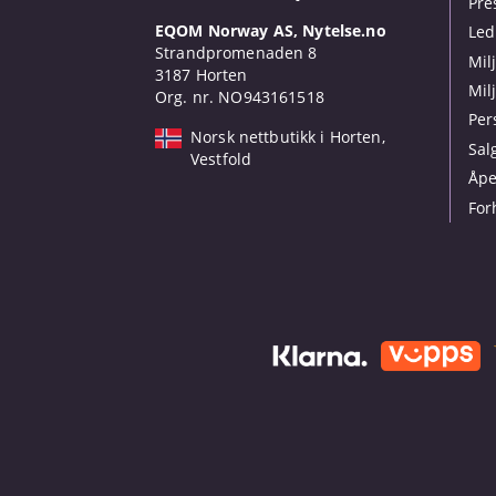
Pre
EQOM Norway AS, Nytelse.no
Led
Strandpromenaden 8
Mil
3187 Horten
Mil
Org. nr. NO943161518
Per
Norsk nettbutikk i Horten,
Sal
Vestfold
Åpe
For