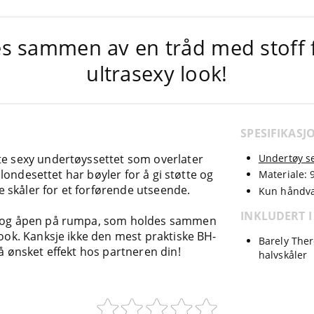
s sammen av en tråd med stoff 
ultrasexy look!
SPESIFIKASJ
te sexy undertøyssettet som overlater
Undertøy se
 blondesettet har bøyler for å gi støtte og
Materiale: 
 skåler for et forførende utseende.
Kun håndva
INKLUDERT I
et og åpen på rumpa, som holdes sammen
look. Kanksje ikke den mest praktiske BH-
Barely Ther
nå ønsket effekt hos partneren din!
halvskåler