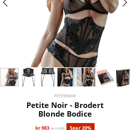
PETITENOIR
Petite Noir - Brodert
Blonde Bodice
kr 983
Spar 20%
kr 1 229