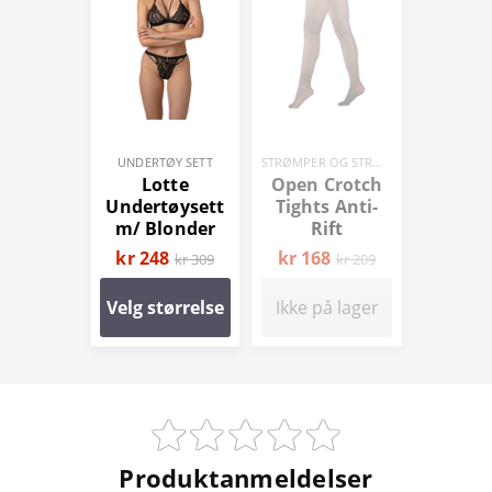
UNDERTØY SETT
STRØMPER OG STRØMPEBUKSER
Lotte
Open Crotch
Undertøysett
Tights Anti-
m/ Blonder
Rift
kr 248
kr 168
kr 309
kr 209
Velg størrelse
Ikke på lager
Produktanmeldelser