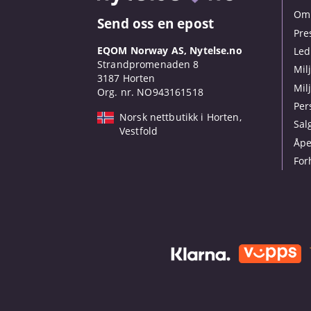
Om 
Send oss en epost
Pre
EQOM Norway AS, Nytelse.no
Led
Strandpromenaden 8
Mil
3187 Horten
Mil
Org. nr. NO943161518
Per
Norsk nettbutikk i Horten,
Sal
Vestfold
Åpe
For