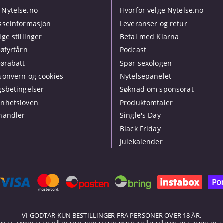
Nytelse.no
Hvorfor velge Nytelse.no
sseinformasjon
Leveranser og retur
ige stillinger
Betal med Klarna
jøfyrtårn
Podcast
jørabatt
Spør sexologen
sonvern og cookies
Nytelsepanelet
gsbetingelser
Søknad om sponsorat
nhetsloven
Produktomtaler
handler
Single's Day
Black Friday
Julekalender
VI GODTAR KUN BESTILLINGER FRA PERSONER OVER 18 ÅR.