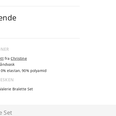
hende
ONER
tt
fra
Christine
håndvask
10% elastan, 90% polyamid
 ESKEN
Valerie Bralette Set
e Set