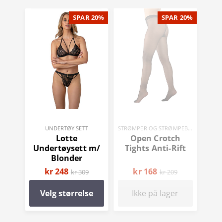
SPAR 20%
SPAR 20%
UNDERTØY SETT
STRØMPER OG STRØMPEBUKSER
Lotte
Open Crotch
Undertøysett m/
Tights Anti-Rift
Blonder
kr 248
kr 168
kr 309
kr 209
Velg størrelse
Ikke på lager