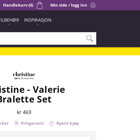
Handlekurv (0)
Min side / logg inn
TILBEHØR
INSPIRASJON
istine - Valerie
Bralette Set
kr 469
kker
Prisgaranti
Åpent kjøp