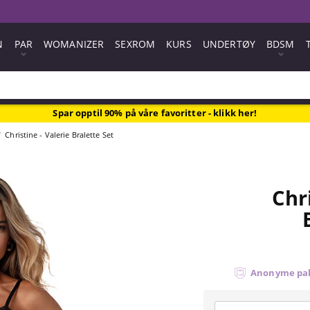
N
PAR
WOMANIZER
SEXROM
KURS
UNDERTØY
BDSM
Spar opptil 90% på våre favoritter - klikk her!
Christine - Valerie Bralette Set
Chr
Anonyme pa