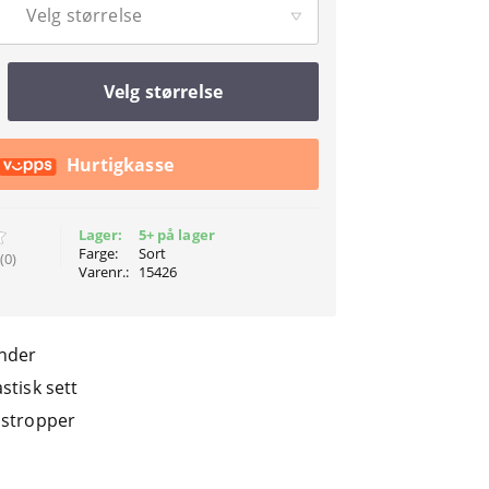
Velg størrelse
Velg størrelse
Hurtigkasse
Lager:
5+ på lager
Farge:
Sort
(0)
Varenr.:
15426
onder
stisk sett
 stropper