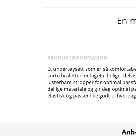
En m
PRODUKTINFORMASJON
Et undertøysett som er så komfortabelt
sorte braletten er laget i deilige, del
justerbare stropper for optimal pass
deilige materiale og gir deg optimal 
elastisk og passer like godt til hverda
Anbe