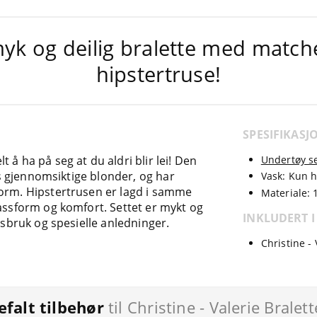
yk og deilig bralette med matc
hipstertruse!
SPESIFIKASJ
 å ha på seg at du aldri blir lei! Den
Undertøy se
vis gjennomsiktige blonder, og har
Vask: Kun 
form. Hipstertrusen er lagd i samme
Materiale: 
passform og komfort. Settet er mykt og
INKLUDERT I
gsbruk og spesielle anledninger.
Christine - 
falt tilbehør
til Christine - Valerie Bralett