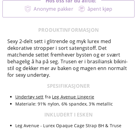
Hos oss får du alltid:
Anonyme pakker
åpent kjøp
PRODUKTINFORMASJON
Sexy 2-delt sett i glitrende og myk lurex med
dekorative stropper i sort satengstoff. Det
matchende settet fremhever bysten og er svært
behagelig å ha på seg. Trusen er i brasiliansk bikini-
stil og dekker mer av baken og magen enn normalt
for sexy undertøy.
SPESIFIKASJONER
Undertøy sett
fra
Leg Avenue Lingerie
Materiale: 91% nylon, 6% spandex, 3% metallic
INKLUDERT I ESKEN
Leg Avenue - Lurex Opaque Cage Strap BH & Truse