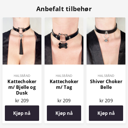
Anbefalt tilbehør
HALSBÅND
HALSBÅND
HALSBÅND
Kattechoker
Kattechoker
Shiver Choker
m/ Bjelle og
m/ Tag
Belle
Dusk
kr 209
kr 209
kr 209
Kjøp nå
Kjøp nå
Kjøp nå