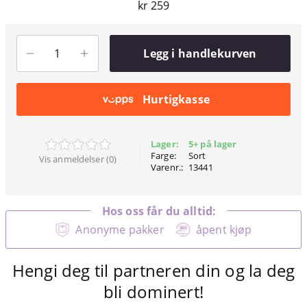
kr 259
Legg i handlekurven
Hurtigkasse
Lager:
5+ på lager
Farge:
Sort
Vis anmeldelser (0)
Varenr.:
13441
Hos oss får du alltid:
Anonyme pakker
åpent kjøp
Hengi deg til partneren din og la deg
bli dominert!