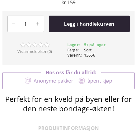
kr 159
Legg i handlekurven
Lager:
5+ på lager
Farge:
Sort
Vis anmeldelser (0)
Varenr.:
13656
Hos oss får du alltid:
Anonyme pakker
åpent kjøp
Perfekt for en kveld på byen eller for
den neste bondage-økten!
PRODUKTINFORMASJON