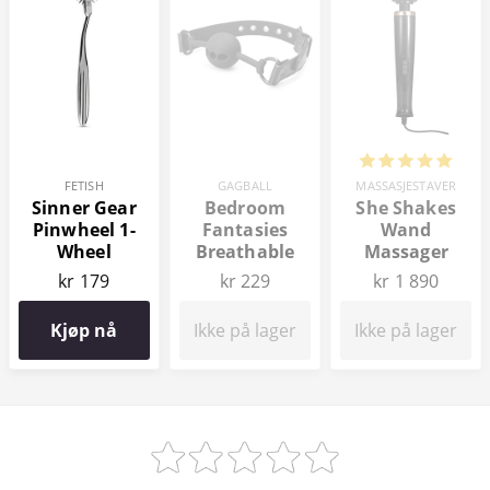
FETISH
GAGBALL
MASSASJESTAVER
Sinner Gear
Bedroom
She Shakes
Pinwheel 1-
Fantasies
Wand
Wheel
Breathable
Massager
Wartenberg
Silicone Ball
kr 179
kr 229
kr 1 890
Gag
Kjøp nå
Ikke på lager
Ikke på lager