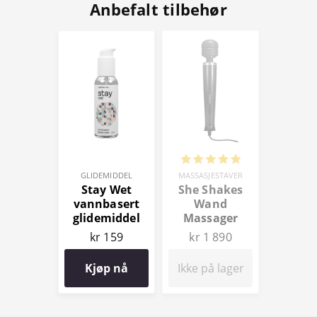
Anbefalt tilbehør
GLIDEMIDDEL
MASSASJESTAVER
Stay Wet
She Shakes
vannbasert
Wand
glidemiddel
Massager
100 ml
kr 159
kr 1 890
Kjøp nå
Ikke på lager