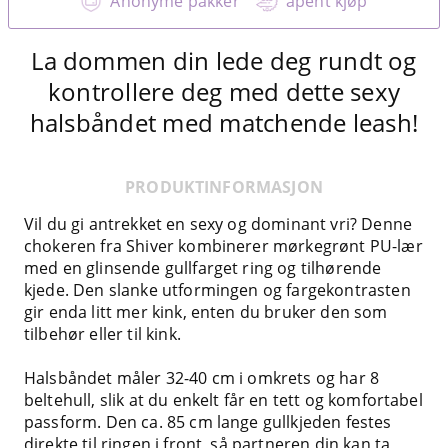
Anonyme pakker
åpent kjøp
La dommen din lede deg rundt og
kontrollere deg med dette sexy
halsbåndet med matchende leash!
PRODUKTINFORMASJON
Vil du gi antrekket en sexy og dominant vri? Denne
chokeren fra Shiver kombinerer mørkegrønt PU-lær
med en glinsende gullfarget ring og tilhørende
kjede. Den slanke utformingen og fargekontrasten
gir enda litt mer kink, enten du bruker den som
tilbehør eller til kink.
Halsbåndet måler 32-40 cm i omkrets og har 8
beltehull, slik at du enkelt får en tett og komfortabel
passform. Den ca. 85 cm lange gullkjeden festes
direkte til ringen i front, så partneren din kan ta