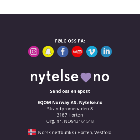
FØLG OSS PÅ:
Send oss en epost
EQOM Norway AS, Nytelse.no
Strandpromenaden 8
3187 Horten
Org. nr. NO943161518
Norsk nettbutikk i Horten, Vestfold