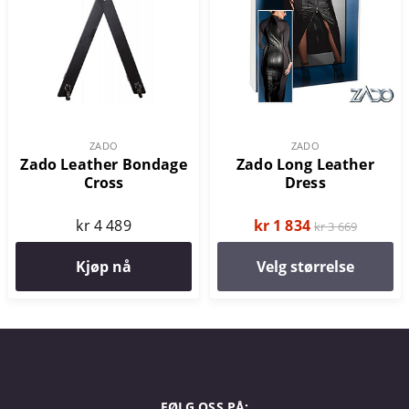
ZADO
ZADO
Zado Leather Bondage
Zado Long Leather
Cross
Dress
kr 4 489
kr 1 834
kr 3 669
Kjøp nå
Velg størrelse
FØLG OSS PÅ: