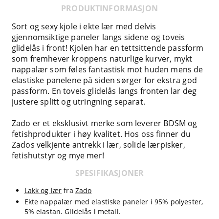
PRODUKTINFORMASJON
Sort og sexy kjole i ekte lær med delvis
gjennomsiktige paneler langs sidene og toveis
glidelås i front! Kjolen har en tettsittende passform
som fremhever kroppens naturlige kurver, mykt
nappalær som føles fantastisk mot huden mens de
elastiske panelene på siden sørger for ekstra god
passform. En toveis glidelås langs fronten lar deg
justere splitt og utringning separat.
Zado er et eksklusivt merke som leverer BDSM og
fetishprodukter i høy kvalitet. Hos oss finner du
Zados velkjente antrekk i lær, solide lærpisker,
fetishutstyr og mye mer!
SPESIFIKASJONER
Lakk og lær
fra
Zado
Ekte nappalær med elastiske paneler i 95% polyester,
5% elastan. Glidelås i metall.