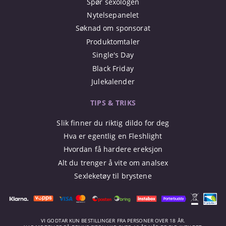
Spør sexologen
Nytelsepanelet
Søknad om sponsorat
Produktomtaler
Single's Day
Black Friday
Julekalender
TIPS & TRIKS
Slik finner du riktig dildo for deg
Hva er egentlig en Fleshlight
Hvordan få hardere ereksjon
Alt du trenger å vite om analsex
Sexleketøy til brystene
VI GODTAR KUN BESTILLINGER FRA PERSONER OVER 18 ÅR.