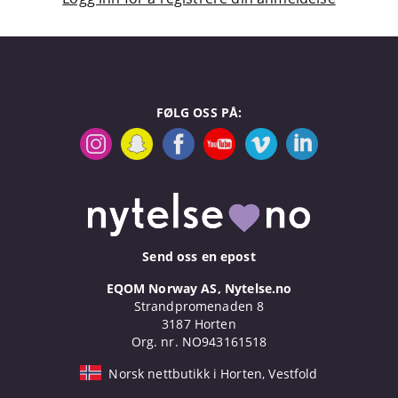
FØLG OSS PÅ:
Send oss en epost
EQOM Norway AS, Nytelse.no
Strandpromenaden 8
3187 Horten
Org. nr. NO943161518
Norsk nettbutikk i Horten, Vestfold