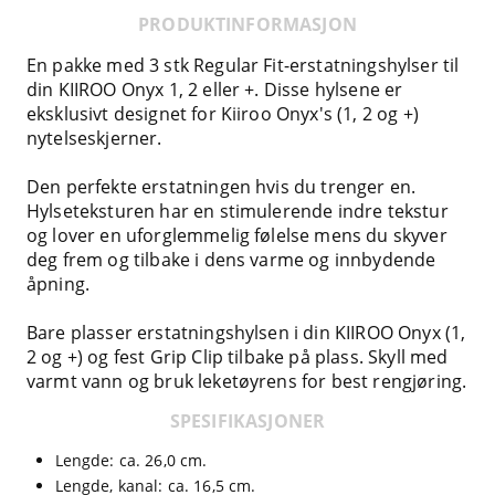
PRODUKTINFORMASJON
En pakke med 3 stk Regular Fit-erstatningshylser til
din KIIROO Onyx 1, 2 eller +. Disse hylsene er
eksklusivt designet for Kiiroo Onyx's (1, 2 og +)
nytelseskjerner.
Den perfekte erstatningen hvis du trenger en.
Hylseteksturen har en stimulerende indre tekstur
og lover en uforglemmelig følelse mens du skyver
deg frem og tilbake i dens varme og innbydende
åpning.
Bare plasser erstatningshylsen i din KIIROO Onyx (1,
2 og +) og fest Grip Clip tilbake på plass. Skyll med
varmt vann og bruk leketøyrens for best rengjøring.
SPESIFIKASJONER
Lengde: ca. 26,0 cm.
Lengde, kanal: ca. 16,5 cm.