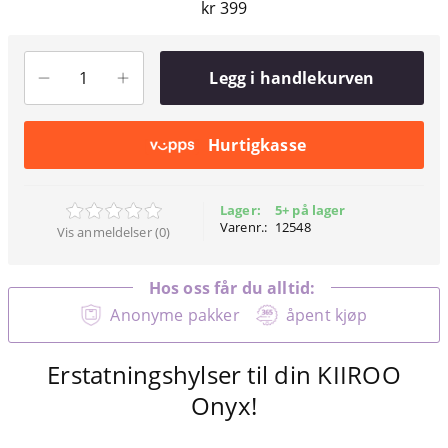
kr 399
Legg i handlekurven
Hurtigkasse
Lager:
5+ på lager
Varenr.:
12548
Vis anmeldelser (0)
Hos oss får du alltid:
Anonyme pakker
åpent kjøp
Erstatningshylser til din KIIROO
Onyx!