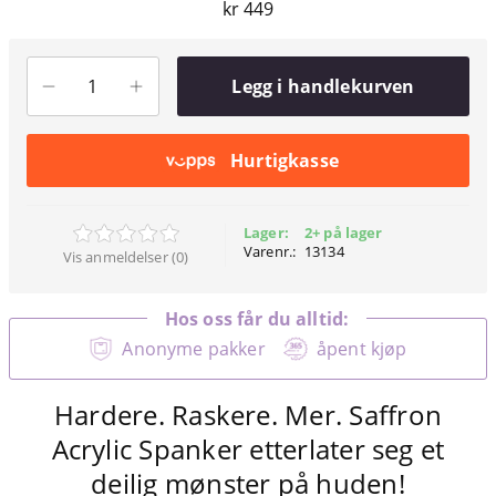
kr 449
Legg i handlekurven
Hurtigkasse
Lager:
2+ på lager
Varenr.:
13134
Vis anmeldelser (0)
Hos oss får du alltid:
Anonyme pakker
åpent kjøp
Hardere. Raskere. Mer. Saffron
Acrylic Spanker etterlater seg et
deilig mønster på huden!