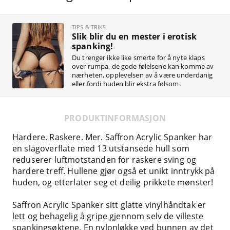
TIPS & TRIKS
Slik blir du en mester i erotisk
spanking!
Du trenger ikke like smerte for å nyte klaps
over rumpa, de gode følelsene kan komme av
nærheten, opplevelsen av å være underdanig
eller fordi huden blir ekstra følsom.
PRODUKTINFORMASJON
Hardere. Raskere. Mer. Saffron Acrylic Spanker har
en slagoverflate med 13 utstansede hull som
reduserer luftmotstanden for raskere sving og
hardere treff. Hullene gjør også et unikt inntrykk på
huden, og etterlater seg et deilig prikkete mønster!
Saffron Acrylic Spanker sitt glatte vinylhåndtak er
lett og behagelig å gripe gjennom selv de villeste
spankingsøktene. En nylonløkke ved bunnen av det