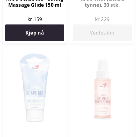
Massage Glide 150 ml
tynne), 30 stk.
kr 159
kr 229
Kjøp nå
Ventes inn