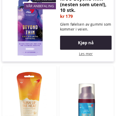
(nesten som uten!),
VÅR ANBEFALING
10 stk.
kr 179
Glem følelsen av gummi som
kommer i veien.
Kjøp nå
Les mer