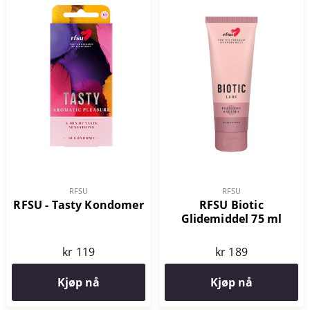
RFSU
RFSU
RFSU Biotic
RFSU - Tasty Kondomer
Glidemiddel 75 ml
kr 189
kr 119
Kjøp nå
Kjøp nå