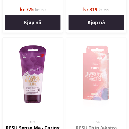
kr 775
kr 319
kr 969
kr 399
Kjøp nå
Kjøp nå
RFSU
RFSU
RFSU Sense Me - Caring
RFSU Thin (ekstra