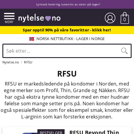
Lynrask levering, tusenvis av varer på lager!
0
Spar opptil 90% på våre favoritter - klikk her!
NORSK NETTBUTIKK - LAGER I NORGE
Nytelse.no
RFSU
RFSU
RFSU er markedsledende på kondomer i Norden, med
egne merker som Profil, Thin, Grande og Näkken. RFSU
har også ekstra tynne kondomer med en mer hudnær
følelse som mange setter pris på. Noen kondomer har
også spesialeffekter som for eksempel smak, knotter eller
L-arginin som kan forsterke ereksjonen.
RFSU Beyond Thin
BESTSELGER