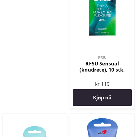
RFSU
RFSU Sensual
(knudrete), 10 stk.
kr 119
Kjøp nå