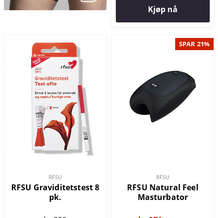
Kjøp nå
SPAR 21%
RFSU
RFSU
RFSU Graviditetstest 8
RFSU Natural Feel
pk.
Masturbator