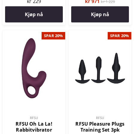
kr 229
kr 971
kr 1 229
Kjøp nå
Kjøp nå
SPAR 20%
SPAR 20%
RFSU
RFSU
RFSU Oh La La!
RFSU Pleasure Plugs
Rabbitvibrator
Training Set 3pk