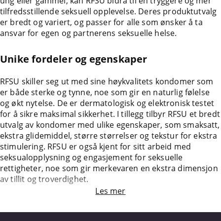
ung eller gammel, kan RFSU bidra til en tryggere og mer
tilfredsstillende seksuell opplevelse. Deres produktutvalg
er bredt og variert, og passer for alle som ønsker å ta
ansvar for egen og partnerens seksuelle helse.
Unike fordeler og egenskaper
RFSU skiller seg ut med sine høykvalitets kondomer som
er både sterke og tynne, noe som gir en naturlig følelse
og økt nytelse. De er dermatologisk og elektronisk testet
for å sikre maksimal sikkerhet. I tillegg tilbyr RFSU et bredt
utvalg av kondomer med ulike egenskaper, som smaksatt,
ekstra glidemiddel, større størrelser og tekstur for ekstra
stimulering. RFSU er også kjent for sitt arbeid med
seksualopplysning og engasjement for seksuelle
rettigheter, noe som gir merkevaren en ekstra dimensjon
av tillit og troverdighet.
Les mer