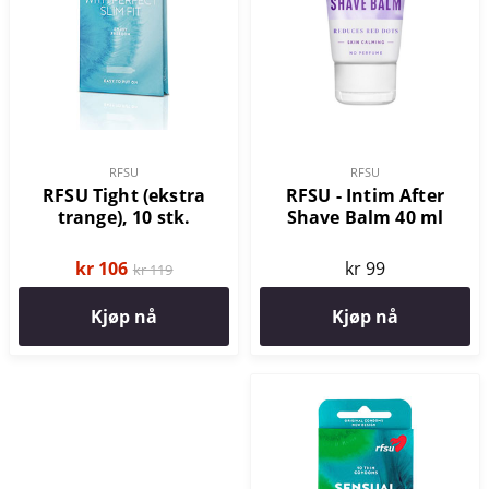
RFSU
RFSU
RFSU - Intim After
RFSU Tight (ekstra
Shave Balm 40 ml
trange), 10 stk.
kr 99
kr 106
kr 119
Kjøp nå
Kjøp nå