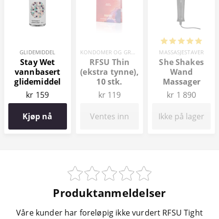
GLIDEMIDDEL
KONDOMER OG GRAVIDITETSTESTER
MASSASJESTAVER
Stay Wet
RFSU Thin
She Shakes
vannbasert
(ekstra tynne),
Wand
glidemiddel
10 stk.
Massager
100 ml
kr 159
kr 119
kr 1 890
Kjøp nå
Ventes inn
Ikke på lager
Produktanmeldelser
Våre kunder har foreløpig ikke vurdert RFSU Tight