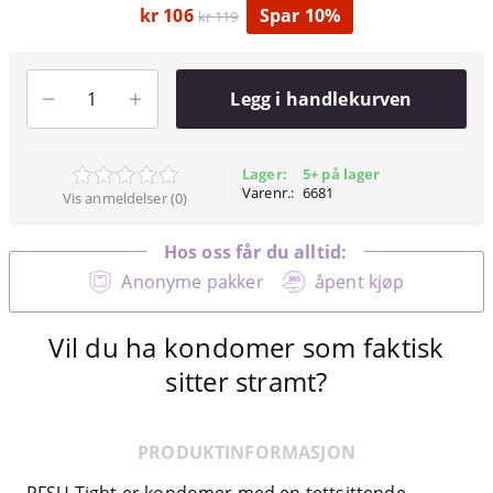
kr 106
Spar 10%
kr 119
Legg i handlekurven
Lager:
5+ på lager
Varenr.:
6681
Vis anmeldelser (0)
Hos oss får du alltid:
Anonyme pakker
åpent kjøp
Vil du ha kondomer som faktisk
sitter stramt?
PRODUKTINFORMASJON
RFSU Tight er kondomer med en tettsittende