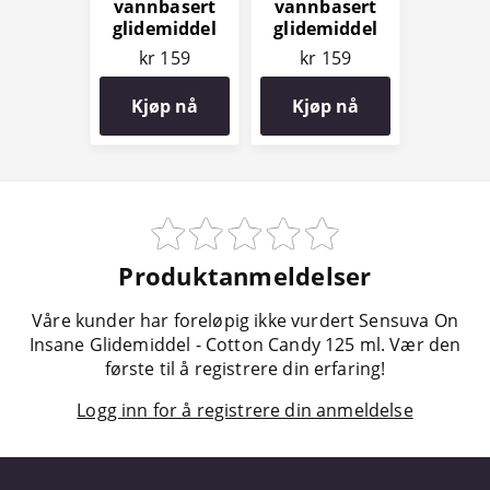
vannbasert
vannbasert
glidemiddel
glidemiddel
100 ml
150 ml
kr 159
kr 159
Kjøp nå
Kjøp nå
Produktanmeldelser
Våre kunder har foreløpig ikke vurdert Sensuva On
Insane Glidemiddel - Cotton Candy 125 ml. Vær den
første til å registrere din erfaring!
Logg inn for å registrere din anmeldelse