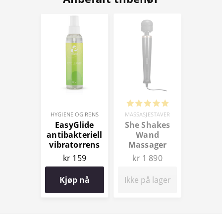
HYGIENE OG RENS
MASSASJESTAVER
EasyGlide
She Shakes
antibakteriell
Wand
vibratorrens
Massager
150 ml
kr 159
kr 1 890
Kjøp nå
Ikke på lager