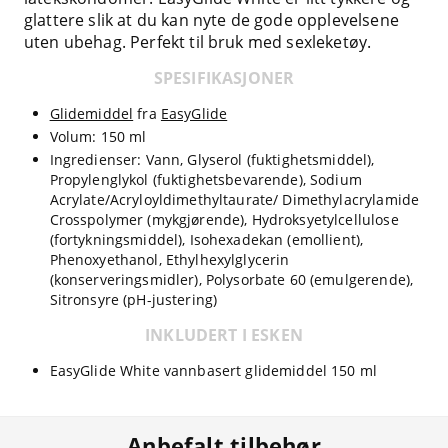
glattere slik at du kan nyte de gode opplevelsene
uten ubehag. Perfekt til bruk med sexleketøy.
SPESIFIKASJONER
Glidemiddel
fra
EasyGlide
Volum: 150 ml
Ingredienser: Vann, Glyserol (fuktighetsmiddel),
Propylenglykol (fuktighetsbevarende), Sodium
Acrylate/Acryloyldimethyltaurate/ Dimethylacrylamide
Crosspolymer (mykgjørende), Hydroksyetylcellulose
(fortykningsmiddel), Isohexadekan (emollient),
Phenoxyethanol, Ethylhexylglycerin
(konserveringsmidler), Polysorbate 60 (emulgerende),
Sitronsyre (pH-justering)
INKLUDERT I ESKEN
EasyGlide White vannbasert glidemiddel 150 ml
Anbefalt tilbehør