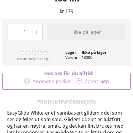
kr 179
Ikke på lager
Lager:
Ikke på lager
Varenr.:
13080
Vis anmeldelser (0)
Hos oss får du alltid:
Anonyme pakker
åpent kjøp
PRODUKTINFORMASJON
EasyGlide White er et vannbasert glidemiddel som
ser og føles ut som sæd. Glidemiddelet er luktfritt
og har en nøytral smak, og det kan fint brukes med
latekskondomer. EasyGlide White er litt tykkere og