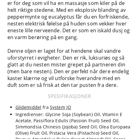
er for deg som vil ha en massasje som kiler på de
helt riktige stedene. Med en eksplosiv blanding av
peppermynte og eucalyptus får du en forfriskende,
nesten elektrisk følelse på huden som vekker hver
eneste lille nerveende. Det er som en iskald dusj og
en varm berøring på en gang.
Denne oljen er laget for at hendene skal vandre
uforstyrret i evigheter. Den er rik, luksuriøs og så
glatt at du nesten mister grepet på partneren din
(men bare nesten). Den er perfekt når dere endelig
kaster klærne og vil utforske hverandre med en
duft som er så frisk at den tar pusten fra dere.
SPESIFIKASJONER
Glidemiddel
fra
System JO
Ingredienser: Glycine Soja (Soybean) Oil, Vitamin E
Acetate, Passiflora Edulis (Passion Fruit) Seed Oil,
Simmondsia Chinesis (Jojoba) Seed Oil, Olea Europaea
(Olive) Fruit Oil, Pistacia Vera (Pistachio) Seed Oil,