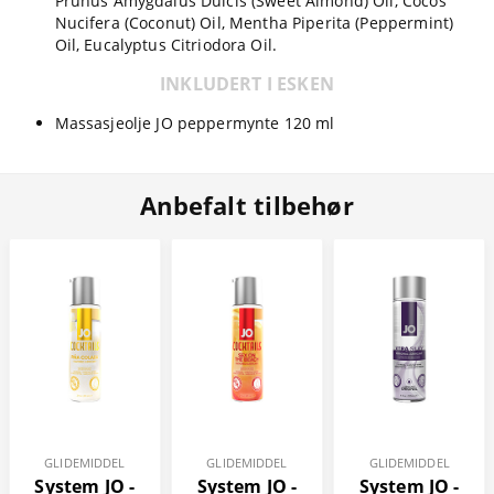
Prunus Amygdalus Dulcis (Sweet Almond) Oil, Cocos
Nucifera (Coconut) Oil, Mentha Piperita (Peppermint)
Oil, Eucalyptus Citriodora Oil.
INKLUDERT I ESKEN
Massasjeolje JO peppermynte 120 ml
Anbefalt tilbehør
GLIDEMIDDEL
GLIDEMIDDEL
GLIDEMIDDEL
System JO -
System JO -
System JO -