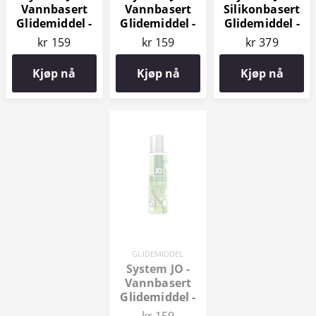
Vannbasert
Vannbasert
Silikonbasert
Glidemiddel -
Glidemiddel -
Glidemiddel -
Pina Colada 60
Sex on the
Xtra Silky Thin
kr 159
kr 159
kr 379
ml
Beach 60 ml
120 ml
Kjøp nå
Kjøp nå
Kjøp nå
GLIDEMIDDEL
System JO -
Vannbasert
Glidemiddel -
Mojito 60 ml