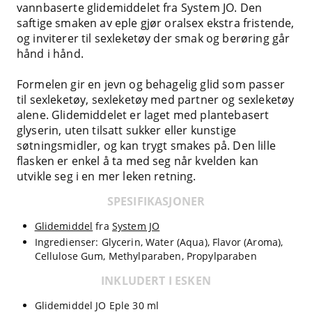
vannbaserte glidemiddelet fra System JO. Den
saftige smaken av eple gjør oralsex ekstra fristende,
og inviterer til sexleketøy der smak og berøring går
hånd i hånd.
Formelen gir en jevn og behagelig glid som passer
til sexleketøy, sexleketøy med partner og sexleketøy
alene. Glidemiddelet er laget med plantebasert
glyserin, uten tilsatt sukker eller kunstige
søtningsmidler, og kan trygt smakes på. Den lille
flasken er enkel å ta med seg når kvelden kan
utvikle seg i en mer leken retning.
SPESIFIKASJONER
Glidemiddel
fra
System JO
Ingredienser: Glycerin, Water (Aqua), Flavor (Aroma),
Cellulose Gum, Methylparaben, Propylparaben
INKLUDERT I ESKEN
Glidemiddel JO Eple 30 ml