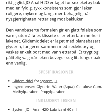
riktig glid. JO Anal H2O er laget for sexleketøy bak –
med en fyldig, tykk konsistens som gjør leken
roligere, mykere og langt mer behagelig når
nysgjerrigheten retter seg mot bakluken.
Den vannbaserte formelen gir en glatt følelse som
varer, uten å føles klissete eller etterlate merker i
lakenet. Glidemiddelet er laget med plantebasert
glyserin, fungerer sammen med sexleketøy og
vaskes enkelt bort med vann etterpå. Et trygt og
pålitelig valg når leken beveger seg litt lenger bak
enn vanlig.
SPESIFIKASJONER
Glidemiddel
fra
System JO
Ingredienser: Glycerin, Water (Aqua), Cellulose Gum,
Methylparaben, Propylparaben
INKLUDERT I ESKEN
System JO - Anal H2O Lubricant 60 ml