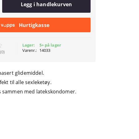
Legg i handlekurven
Hurtigkasse
Lager:
5+ på lager
Varenr.:
14033
(0)
basert glidemiddel.
ekt til alle sexleketøy.
s sammen med latekskondomer.