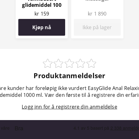
glidemiddel 100
ml
kr 159
kr 1 890
Kjøp nå
Ikke på lager
Produktanmeldelser
re kunder har foreløpig ikke vurdert EasyGlide Anal Relax
idemiddel 1000 ml. Vær den første til å registrere din erfari
Logg inn for å registrere din anmeldelse