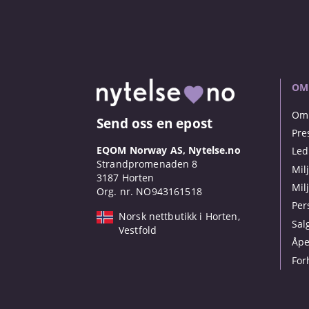
OM
Om 
Send oss en epost
Pre
EQOM Norway AS, Nytelse.no
Led
Strandpromenaden 8
Mil
3187 Horten
Mil
Org. nr. NO943161518
Per
Norsk nettbutikk i Horten,
Sal
Vestfold
Åpe
For