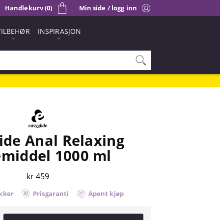
Handlekurv (0)
Min side / logg inn
TILBEHØR
INSPIRASJON
ide Anal Relaxing
emiddel 1000 ml
kr 459
kker
Prisgaranti
Åpent kjøp