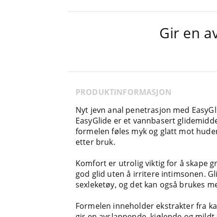
Gir en a
PRODUKTINFORMASJON
Nyt jevn anal penetrasjon med EasyGli
EasyGlide er et vannbasert glidemidde
formelen føles myk og glatt mot hude
etter bruk.
Komfort er utrolig viktig for å skape g
god glid uten å irritere intimsonen. G
sexleketøy, og det kan også brukes 
Formelen inneholder ekstrakter fra 
gir en avslappende, kjølende og mild