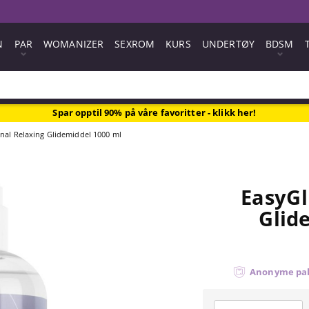
N
PAR
WOMANIZER
SEXROM
KURS
UNDERTØY
BDSM
Spar opptil 90% på våre favoritter - klikk her!
nal Relaxing Glidemiddel 1000 ml
EasyGl
Glid
Anonyme pa