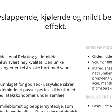
vslappende, kjølende og mildt 
effekt.
SPESIFIKASJ
des Anal Relaxing glidemiddel.
Glidemidde
l av svært høy kvalitet. Den unike
Volum: 100
n, og er enkel å vaske bort med vann
Ingrediense
natriumbenz
propylengly
acid, menth
runnlaget for god sex - EasyGlide sikrer
blomstereks
lidemiddelet passer perfekt til bruk med
med latekskondomer under samleie.
INKLUDERT I
EasyGlide A
kamilleblomst og peppermynteolje, som
t bedøvende effekt. Den er dermatologisk