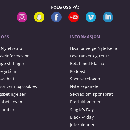
FØLG OSS PÅ:
 OSS
INFORMASJON
Nytelse.no
Hvorfor velge Nytelse.no
sseinformasjon
Leveranser og retur
ige stillinger
Betal med Klarna
jøfyrtårn
Podcast
jørabatt
Spør sexologen
sonvern og cookies
Nytelsepanelet
gsbetingelser
Søknad om sponsorat
nhetsloven
Produktomtaler
handler
Single's Day
Black Friday
Julekalender