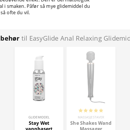
ytral i smaken. Påfør så mye glidemiddel du
å ofte du vil.
lbehør
til EasyGlide Anal Relaxing Glidemi
GLIDEMIDDEL
MASSASJESTAVER
Stay Wet
She Shakes Wand
vannbasert
Massager