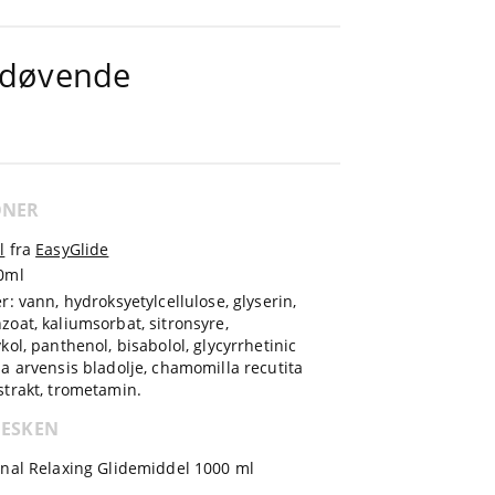
bedøvende
ONER
l
fra
EasyGlide
0ml
r: vann, hydroksyetylcellulose, glyserin,
oat, kaliumsorbat, sitronsyre,
kol, panthenol, bisabolol, glycyrrhetinic
a arvensis bladolje, chamomilla recutita
trakt, trometamin.
 ESKEN
nal Relaxing Glidemiddel 1000 ml