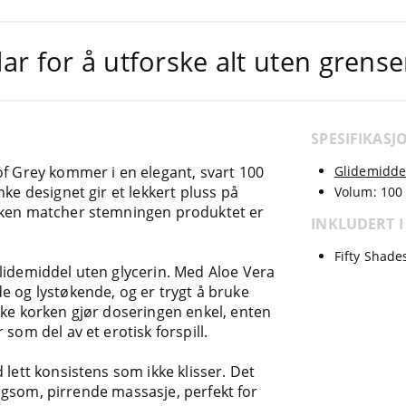
lar for å utforske alt uten grense
SPESIFIKASJ
of Grey kommer i en elegant, svart 100
Glidemidde
nke designet gir et lekkert pluss på
Volum: 100
oken matcher stemningen produktet er
INKLUDERT I
Fifty Shade
lidemiddel uten glycerin. Med Aloe Vera
e og lystøkende, og er trygt å bruke
ske korken gjør doseringen enkel, enten
som del av et erotisk forspill.
 lett konsistens som ikke klisser. Det
langsom, pirrende massasje, perfekt for