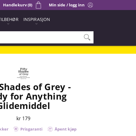
Handlekurv (0)
Min side / logg inn
TILBEHØR
INSPIRASJON
 Shades of Grey -
y for Anything
Glidemiddel
kr 179
kker
Prisgaranti
Åpent kjøp