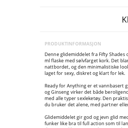
K
PRODUKTINFORMASJON
Denne glidemiddelet fra Fifty Shades 
ml flaske med sølvfarget kork. Det bla
nattbordet, og den minimalistiske lo
laget for sexy, diskret og klart for lek.
Ready for Anything er et vannbasert g
og Ginseng virker det både beroligend
med alle typer sexleketøy. Den prakti
du bruker det alene, med partner eller 
Glidemiddelet gir god og jevn glid med
funker like bra til full action som til 