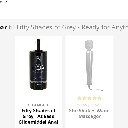
ere.
hør
til Fifty Shades of Grey - Ready for Any
GLIDEMIDDEL
MASSASJESTAVER
Fifty Shades of
She Shakes Wand
Grey - At Ease
Massager
Glidemiddel Anal