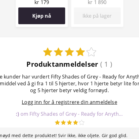
kr 179
kr 1 890
Kjøp nå
Ikke på lager
Produktanmeldelser
( 1 )
e kunder har vurdert Fifty Shades of Grey - Ready for Anyt
middel ved å gi fra 1 til 5 hjerter, hvor 1 hjerte betyr lite f
og 5 hjerter betyr veldig fornøyd.
Logg inn for å registrere din anmeldelse
:)
om Fifty Shades of Grey - Ready for Anything Glidemiddel
nøyd med dette produktet! Svir ikke, ikke oljete. Gir god glid.