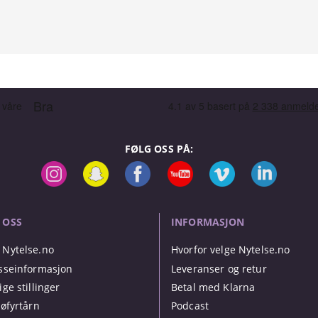
FØLG OSS PÅ:
 OSS
INFORMASJON
Nytelse.no
Hvorfor velge Nytelse.no
sseinformasjon
Leveranser og retur
ige stillinger
Betal med Klarna
jøfyrtårn
Podcast