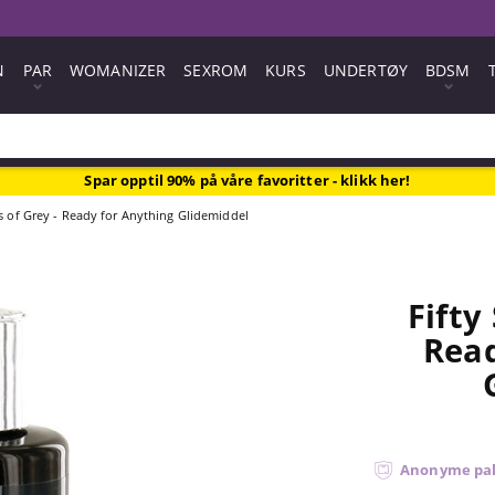
N
PAR
WOMANIZER
SEXROM
KURS
UNDERTØY
BDSM
Spar opptil 90% på våre favoritter - klikk her!
s of Grey - Ready for Anything Glidemiddel
Fifty
Read
Anonyme pa