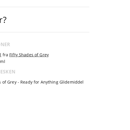
r?
ONER
l
fra
Fifty Shades of Grey
 ml
 ESKEN
s of Grey - Ready for Anything Glidemiddel