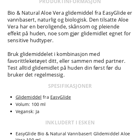
PRODUKTINFORMASJON
Bio & Natural Aloe Vera glidemiddel fra EasyGlide er
vannbasert, naturlig og biologisk. Den tilsatte Aloe
Vera har en beroligende, skånsom og pleiende
effekt på huden, noe som gjør glidemidlet egnet for
sensitive hudtyper.
Bruk glidemiddelet i kombinasjon med
favorittleketøyet ditt, eller sammen med partner.
Test alltid glidemidlet på huden din først før du
bruker det regelmessig.
SPESIFIKASJONER
Glidemiddel
fra
EasyGlide
Volum: 100 ml
Vegansk: Ja
INKLUDERT I ESKEN
EasyGlide Bio & Natural Vannbasert Glidemiddel Aloe
Vera 100 ml