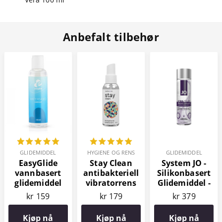
Anbefalt tilbehør
GLIDEMIDDEL
HYGIENE OG RENS
GLIDEMIDDEL
EasyGlide
Stay Clean
System JO -
vannbasert
antibakteriell
Silikonbasert
glidemiddel
vibratorrens
Glidemiddel -
150 ml
100 ml
Xtra Silky Thin
kr 159
kr 179
kr 379
120 ml
Kjøp nå
Kjøp nå
Kjøp nå