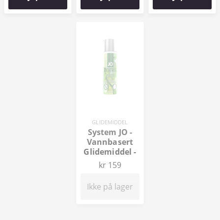
GLIDEMIDDEL
System JO -
Vannbasert
Glidemiddel -
Mojito 60 ml
kr 159
Ikke på lager