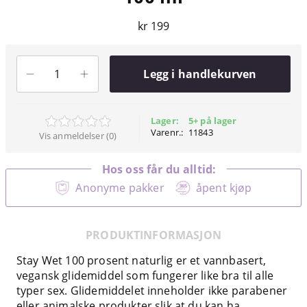
kr 199
Legg i handlekurven
Lager:
5+ på lager
Varenr.:
11843
Vis anmeldelser (0)
Hos oss får du alltid:
Anonyme pakker
åpent kjøp
PRODUKTINFORMASJON
Stay Wet 100 prosent naturlig er et vannbasert,
vegansk glidemiddel som fungerer like bra til alle
typer sex. Glidemiddelet inneholder ikke parabener
eller animalske produkter slik at du kan ha