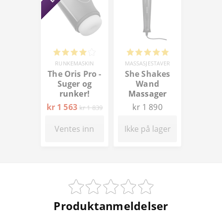
RUNKEMASKIN
MASSASJESTAVER
The Oris Pro -
She Shakes
Suger og
Wand
runker!
Massager
kr 1 563
kr 1 890
kr 1 839
Ventes inn
Ikke på lager
Produktanmeldelser