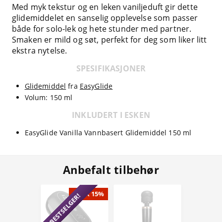
Med myk tekstur og en leken vaniljeduft gir dette
glidemiddelet en sanselig opplevelse som passer
både for solo-lek og hete stunder med partner.
Smaken er mild og søt, perfekt for deg som liker litt
ekstra nytelse.
SPESIFIKASJONER
Glidemiddel
fra
EasyGlide
Volum: 150 ml
INKLUDERT I ESKEN
EasyGlide Vanilla Vannbasert Glidemiddel 150 ml
Anbefalt tilbehør
SPAR 15%
BESTSELGER!