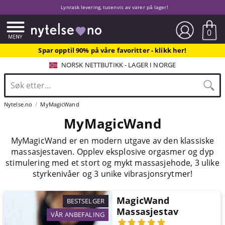
Lynrask levering, tusenvis av varer på lager!
0
Spar opptil 90% på våre favoritter - klikk her!
NORSK NETTBUTIKK - LAGER I NORGE
Nytelse.no
MyMagicWand
MyMagicWand
MyMagicWand er en modern utgave av den klassiske
massasjestaven. Opplev eksplosive orgasmer og dyp
stimulering med et stort og mykt massasjehode, 3 ulike
styrkenivåer og 3 unike vibrasjonsrytmer!
MagicWand
BESTSELGER
Massasjestav
VÅR ANBEFALING