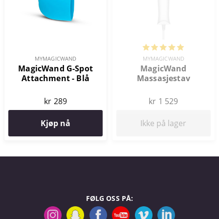
MYMAGICWAND
MYMAGICWAND
MagicWand G-Spot
MagicWand
Attachment - Blå
Massasjestav
kr 289
kr 1 529
Kjøp nå
Ikke på lager
FØLG OSS PÅ: