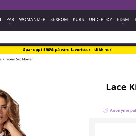
N
PAR
WOMANIZER
SEXROM
KURS
UNDERTØY
BDSM
Spar opptil 90% på våre favoritter - klikk her!
e Kimono Set Flower
Lace K
Anonyme pa