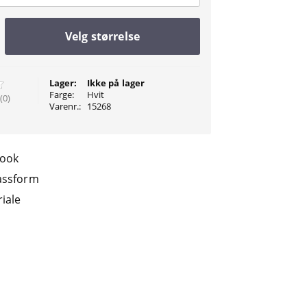
Velg størrelse
Lager:
Ikke på lager
Farge:
Hvit
(0)
Varenr.:
15268
look
assform
iale