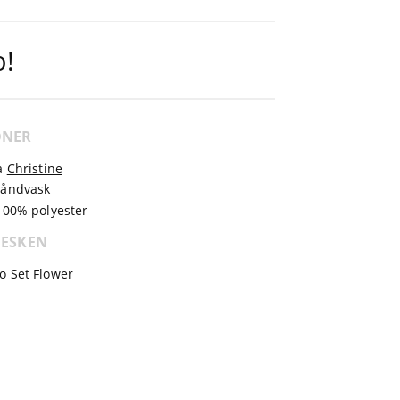
o!
ONER
a
Christine
håndvask
100% polyester
 ESKEN
o Set Flower