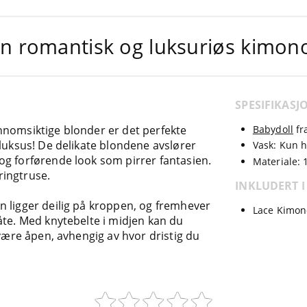
n romantisk og luksuriøs kimon
SPESIFIKASJ
nnomsiktige blonder er det perfekte
Babydoll
fr
 luksus! De delikate blondene avslører
Vask: Kun 
og forførende look som pirrer fantasien.
Materiale: 
ringtruse.
INKLUDERT I
 ligger deilig på kroppen, og fremhever
Lace Kimon
åte. Med knytebelte i midjen kan du
 være åpen, avhengig av hvor dristig du