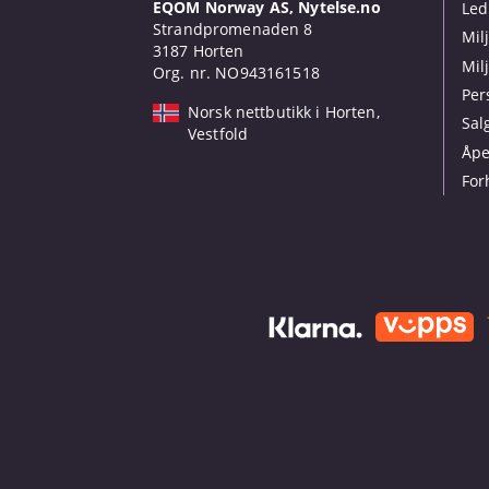
EQOM Norway AS, Nytelse.no
Led
Strandpromenaden 8
Mil
3187 Horten
Mil
Org. nr. NO943161518
Per
Norsk nettbutikk i Horten,
Sal
Vestfold
Åpe
For