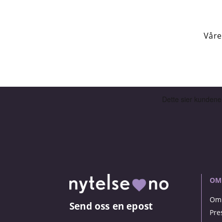
Våre
OM
Om 
Send oss en epost
Pre