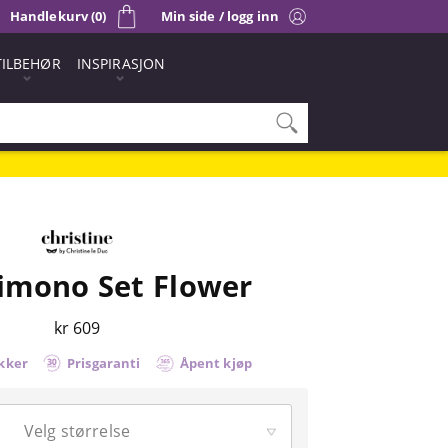
Handlekurv (0)
Min side / logg inn
TILBEHØR
INSPIRASJON
imono Set Flower
kr 609
kker
Prisgaranti
Åpent kjøp
Velg størrelse