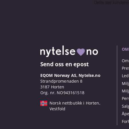
OM
Om 
Send oss en epost
Pre
EQOM Norway AS, Nytelse.no
Led
Strandpromenaden 8
Mil
3187 Horten
Mil
Org. nr. NO943161518
Per
Norsk nettbutikk i Horten,
Sal
Vestfold
Åpe
For