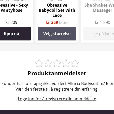
sessive - Sexy
Obsessive
She Shakes W
Pantyhose
Babydoll Set With
Massager
Lace
kr 209
kr 359
kr 1 890
kr 449
Kjøp nå
Velg størrelse
Ikke på lage
Produktanmeldelser
 kunder har foreløpig ikke vurdert Alluria Bodysuit m/ Blo
Vær den første til å registrere din erfaring!
Logg inn for å registrere din anmeldelse