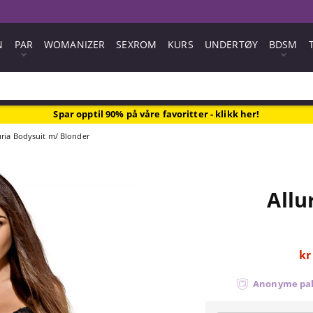
N
PAR
WOMANIZER
SEXROM
KURS
UNDERTØY
BDSM
Spar opptil 90% på våre favoritter - klikk her!
uria Bodysuit m/ Blonder
Allu
kr
Anonyme pa