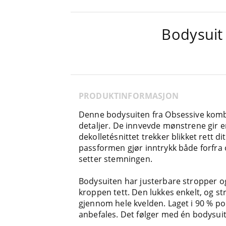
Bodysuit
PRODUKTINFORMASJON
Denne bodysuiten fra Obsessive komb
detaljer. De innvevde mønstrene gir e
dekolletésnittet trekker blikket rett d
passformen gjør inntrykk både forfra
setter stemningen.
Bodysuiten har justerbare stropper og
kroppen tett. Den lukkes enkelt, og st
gjennom hele kvelden. Laget i 90 % p
anbefales. Det følger med én bodysuit