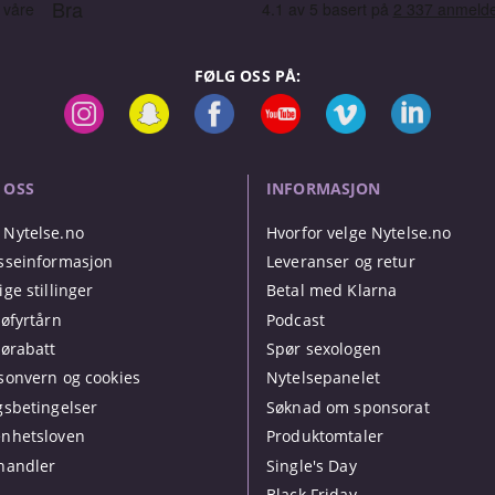
FØLG OSS PÅ:
 OSS
INFORMASJON
Nytelse.no
Hvorfor velge Nytelse.no
sseinformasjon
Leveranser og retur
ige stillinger
Betal med Klarna
jøfyrtårn
Podcast
jørabatt
Spør sexologen
sonvern og cookies
Nytelsepanelet
gsbetingelser
Søknad om sponsorat
nhetsloven
Produktomtaler
handler
Single's Day
Black Friday