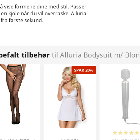
 å vise formene dine med stil. Passer
en kjole når du vil overraske. Alluria
 fra første sekund.
efalt tilbehør
til Alluria Bodysuit m/ Blo
SPAR 20%
STRØMPER OG STRØMPEBUKSER
BABYDOLL
MASSASJESTAVE