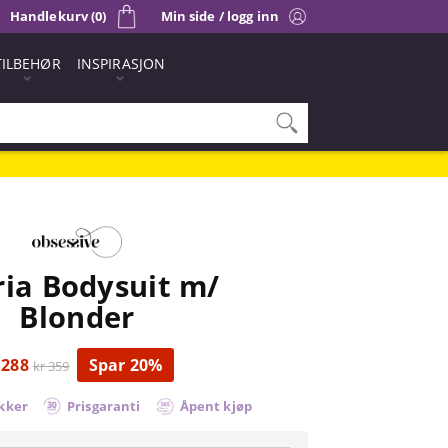
Handlekurv (0)
Min side / logg inn
TILBEHØR
INSPIRASJON
ria Bodysuit m/
Blonder
 288
Spar 20%
kr 359
kker
Prisgaranti
Åpent kjøp