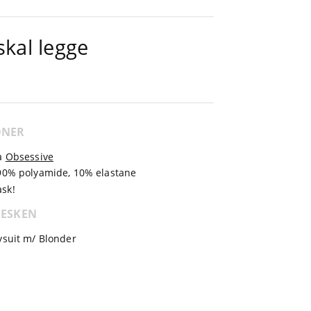
kal legge
ONER
a
Obsessive
 90% polyamide, 10% elastane
sk!
 ESKEN
ysuit m/ Blonder