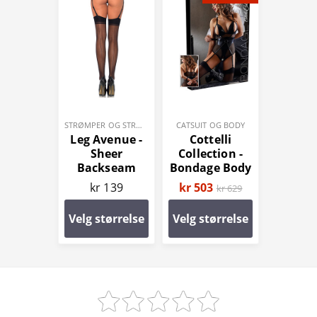
STRØMPER OG STRØMPEBUKSER
CATSUIT OG BODY
Leg Avenue -
Cottelli
Sheer
Collection -
Backseam
Bondage Body
Strømper
kr 139
kr 503
kr 629
Velg størrelse
Velg størrelse