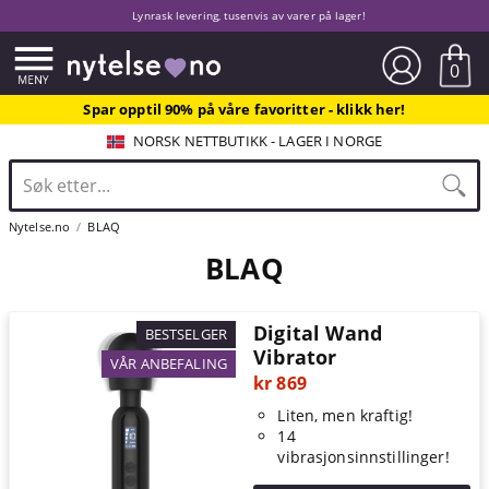
Lynrask levering, tusenvis av varer på lager!
0
Spar opptil 90% på våre favoritter - klikk her!
NORSK NETTBUTIKK - LAGER I NORGE
Nytelse.no
BLAQ
BLAQ
Digital Wand
BESTSELGER
Vibrator
VÅR ANBEFALING
kr 869
Liten, men kraftig!
14
vibrasjonsinnstillinger!