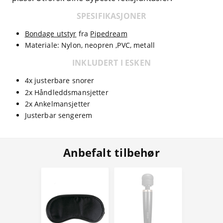
SPESIFIKASJONER
Bondage utstyr
fra
Pipedream
Materiale: Nylon, neopren ,PVC, metall
INKLUDERT I ESKEN
4x justerbare snorer
2x Håndleddsmansjetter
2x Ankelmansjetter
Justerbar sengerem
Anbefalt tilbehør