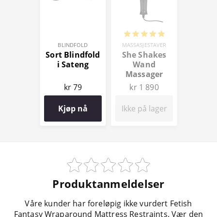
BLINDFOLD
MASSASJESTAVER
Sort Blindfold
She Shakes
i Sateng
Wand
Massager
kr 79
kr 1 890
Kjøp nå
Ikke på lager
Produktanmeldelser
Våre kunder har foreløpig ikke vurdert Fetish
Fantasy Wraparound Mattress Restraints. Vær den