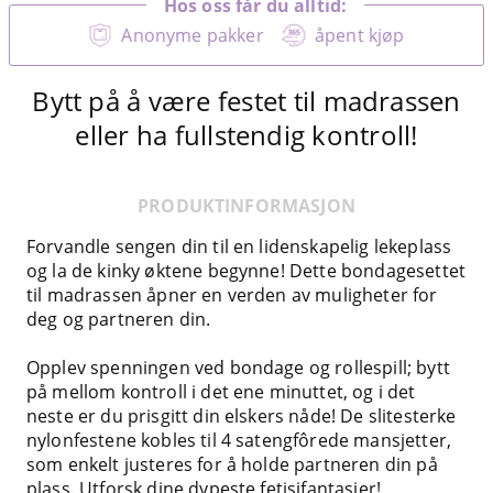
Hos oss får du alltid:
Anonyme pakker
åpent kjøp
Bytt på å være festet til madrassen
eller ha fullstendig kontroll!
PRODUKTINFORMASJON
Forvandle sengen din til en lidenskapelig lekeplass
og la de kinky øktene begynne! Dette bondagesettet
til madrassen åpner en verden av muligheter for
deg og partneren din.
Opplev spenningen ved bondage og rollespill; bytt
på mellom kontroll i det ene minuttet, og i det
neste er du prisgitt din elskers nåde! De slitesterke
nylonfestene kobles til 4 satengfôrede mansjetter,
som enkelt justeres for å holde partneren din på
plass. Utforsk dine dypeste fetisjfantasier!