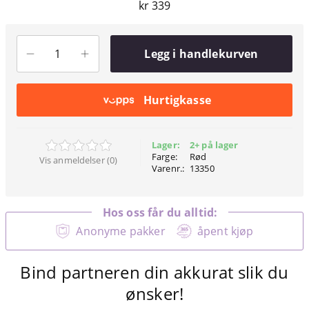
kr 339
Legg i handlekurven
Hurtigkasse
Lager:
2+ på lager
Farge:
Rød
Vis anmeldelser (0)
Varenr.:
13350
Hos oss får du alltid:
Anonyme pakker
åpent kjøp
Bind partneren din akkurat slik du
ønsker!