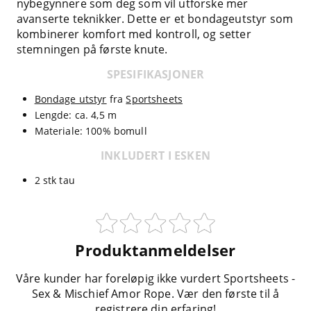
nybegynnere som deg som vil utforske mer
avanserte teknikker. Dette er et bondageutstyr som
kombinerer komfort med kontroll, og setter
stemningen på første knute.
SPESIFIKASJONER
Bondage utstyr
fra
Sportsheets
Lengde: ca. 4,5 m
Materiale: 100% bomull
INKLUDERT I ESKEN
2 stk tau
Produktanmeldelser
Våre kunder har foreløpig ikke vurdert Sportsheets -
Sex & Mischief Amor Rope. Vær den første til å
registrere din erfaring!