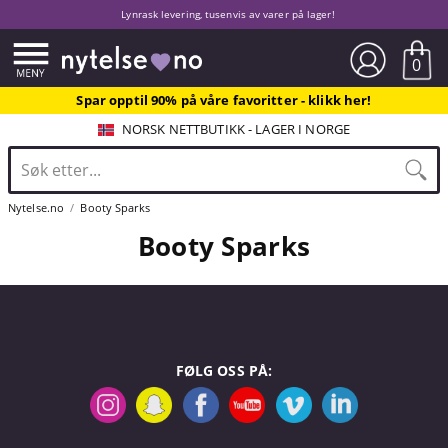
Lynrask levering, tusenvis av varer på lager!
0
Spar opptil 90% på våre favoritter - klikk her!
NORSK NETTBUTIKK - LAGER I NORGE
Nytelse.no
Booty Sparks
Booty Sparks
FØLG OSS PÅ: