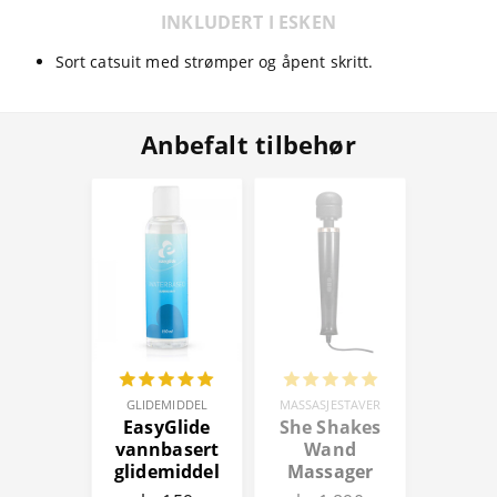
INKLUDERT I ESKEN
Sort catsuit med strømper og åpent skritt.
Anbefalt tilbehør
GLIDEMIDDEL
MASSASJESTAVER
EasyGlide
She Shakes
vannbasert
Wand
glidemiddel
Massager
150 ml