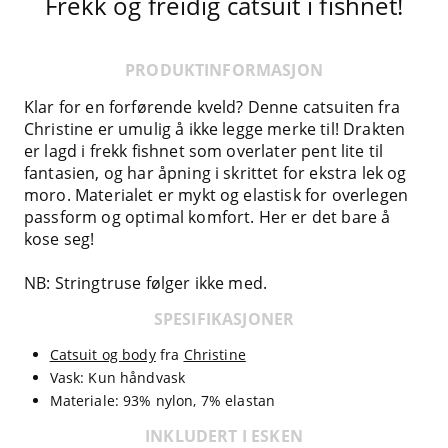
Frekk og freidig catsuit i fishnet!
PRODUKTINFORMASJON
Klar for en forførende kveld? Denne catsuiten fra
Christine er umulig å ikke legge merke til! Drakten
er lagd i frekk fishnet som overlater pent lite til
fantasien, og har åpning i skrittet for ekstra lek og
moro. Materialet er mykt og elastisk for overlegen
passform og optimal komfort. Her er det bare å
kose seg!
NB: Stringtruse følger ikke med.
SPESIFIKASJONER
Catsuit og body
fra
Christine
Vask: Kun håndvask
Materiale: 93% nylon, 7% elastan
INKLUDERT I ESKEN